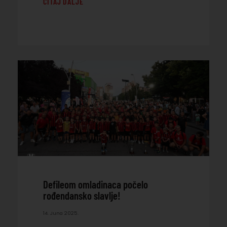
ČITAJ DALJE
Defileom omladinaca počelo
rođendansko slavlje!
14. Juna 2025.