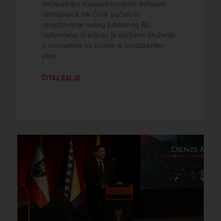
Večerašnjim tradiocinionalnim defileom
omladinaca NK Čelik počelo je
obilježavanje našeg jubilarnog 80.
rođendana. U srijedu je održano druženje
s novinarima na kojima je predstavljen
plan,
ČITAJ DALJE