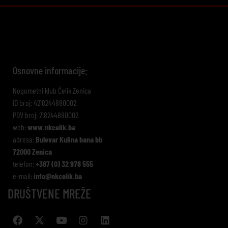
Osnovne informacije:
Nogometni klub Čelik Zenica
ID broj: 4218244880002
PDV broj: 218244880002
web:
www.nkcelik.ba
adresa:
Bulevar Kulina bana bb
72000 Zenica
telefon:
+387 (0) 32 978 555
e-mail:
info@nkcelik.ba
DRUŠTVENE MREŽE