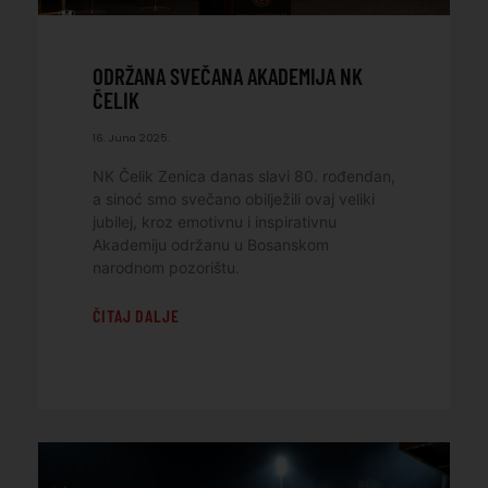
ODRŽANA SVEČANA AKADEMIJA NK
ČELIK
16. Juna 2025.
NK Čelik Zenica danas slavi 80. rođendan,
a sinoć smo svečano obilježili ovaj veliki
jubilej, kroz emotivnu i inspirativnu
Akademiju održanu u Bosanskom
narodnom pozorištu.
ČITAJ DALJE