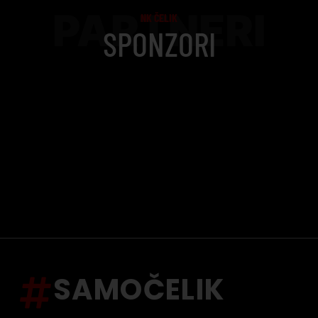
PARTNERI
NK ČELIK
SPONZORI
SAMOČELIK