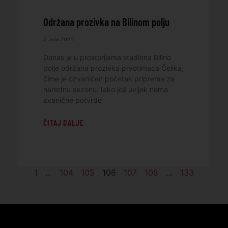
Održana prozivka na Bilinom polju
7. Jula 2025.
Danas je u prostorijama stadiona Bilino
polje održana prozivka prvotimaca Čelika,
čime je ozvaničen početak priprema za
narednu sezonu. Iako još uvijek nema
zvanične potvrde
ČITAJ DALJE
1
…
104
105
106
107
108
…
133