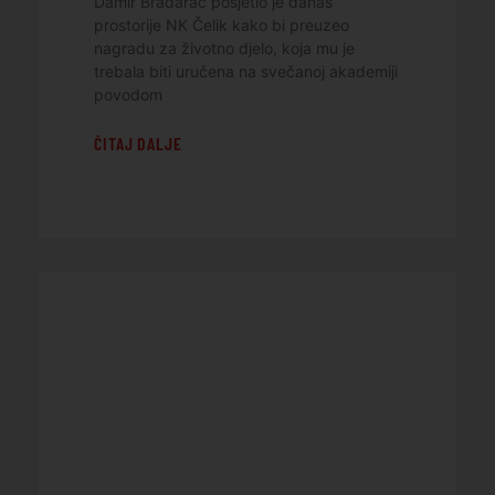
Damir Bradarac posjetio je danas
prostorije NK Čelik kako bi preuzeo
nagradu za životno djelo, koja mu je
trebala biti uručena na svečanoj akademiji
povodom
ČITAJ DALJE