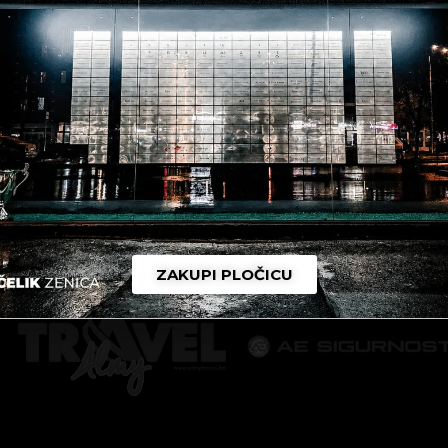
RTNER
NK ČELIK
SPONZORI
ZAKUPI PLOČICU