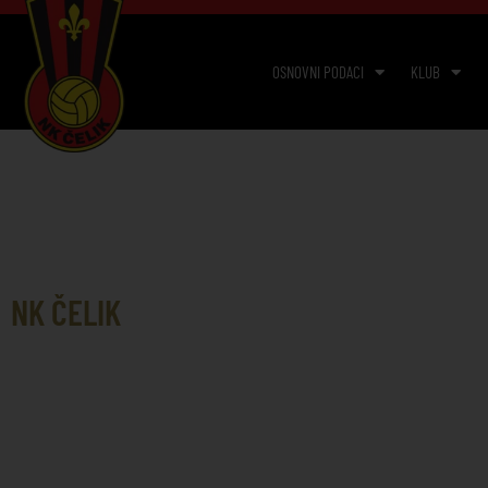
OSNOVNI PODACI
KLUB
NK ČELIK
DOKUMENTI