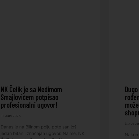
NK Čelik je sa Nedimom
Dugo 
Smajlovićem potpisao
rođen
profesionalni ugovor!
možet
shop
18. Jula 2025.
6. Augus
Danas je na Bilinom polju potpisan još
jedan bitan i značajan ugovor. Naime, NK
Nakon 