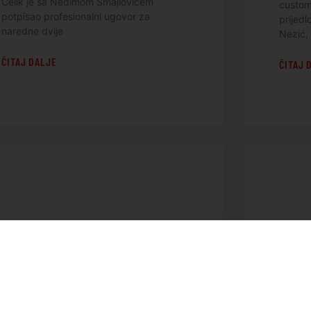
Čelik je sa Nedimom Smajlovićem
custom 
potpisao profesionalni ugovor za
prijedl
naredne dvije
Nezić, 
ČITAJ DALJE
ČITAJ 