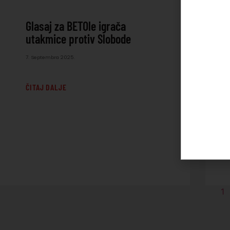
Glasaj za BETOle igrača
utakmice protiv Slobode
7. Septembra 2025.
ČITAJ DALJE
1