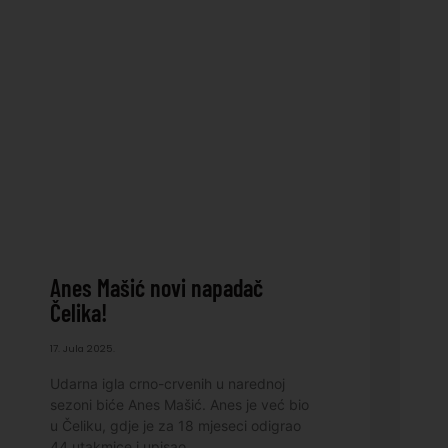
Anes Mašić novi napadač
Čelika!
17. Jula 2025.
Udarna igla crno-crvenih u narednoj
sezoni biće Anes Mašić. Anes je već bio
u Čeliku, gdje je za 18 mjeseci odigrao
44 utakmice i upisao