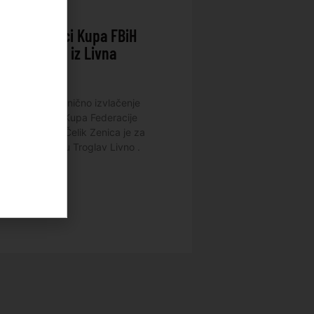
u u završnici Kupa FBiH
je Troglavu iz Livna
embra 2025.
je održano zvanično izvlačenje
 za završnicu Kupa Federacije
ogometni klub Čelik Zenica je za
ika dobio ekipu Troglav Livno .
ca će
DALJE