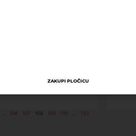
„Crno-crveni“ spremni za novi
Čelik
trijumf
gostu
12. Septembra 2025.
16. Sept
U press salonu stadiona Bilino polje,
Danas 
održana je konferencija za medije na
parova
kojoj su se novinarima ispred
BiH. N
Nogometnog kluba „Čelik“ Zenica obratili
protivn
član stručnog štaba
Utakmi
ZAKUPI PLOČICU
ČITAJ DALJE
ČITAJ 
…
106
107
108
109
110
…
133