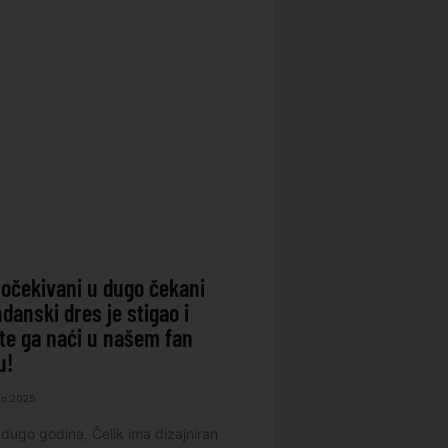
očekivani u dugo čekani
danski dres je stigao i
e ga naći u našem fan
u!
ta 2025.
dugo godina, Čelik ima dizajniran