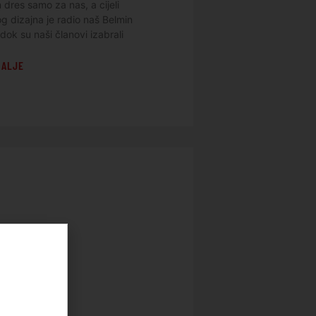
dres samo za nas, a cijeli
og dizajna je radio naš Belmin
dok su naši članovi izabrali
DALJE