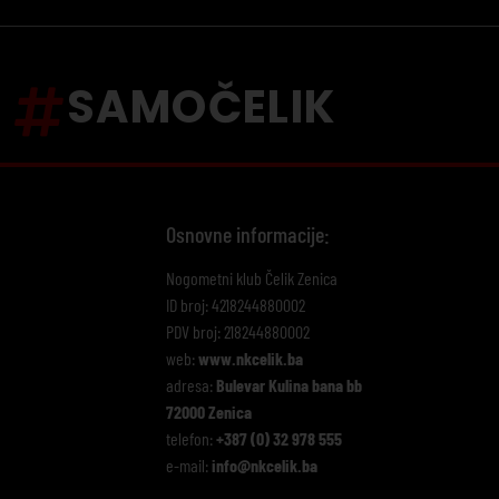
SAMOČELIK
Osnovne informacije:
Nogometni klub Čelik Zenica
ID broj: 4218244880002
PDV broj: 218244880002
web:
www.nkcelik.ba
adresa:
Bulevar Kulina bana bb
72000 Zenica
telefon:
+387 (0) 32 978 555
e-mail:
info@nkcelik.ba