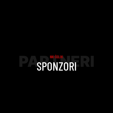
PARTNERI
NK ČELIK
SPONZORI