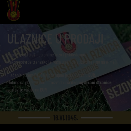
ULAZNICE U PRODAJI
Kupite svoju ulaznicu online brzo i jednostavno.
Nakon potvrde transakcije, vaša ulaznica stiže direktno na e-mail.
Plaćanje putem PayPala dostupno je isključivo u
EUR
.
Molimo da prije odabira proizvoda,
na desnoj strani stranice
,
postavite valutu na
EUR
.
16.VI.1945.