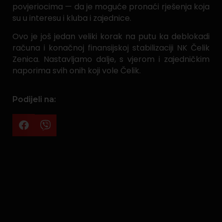
povjeriocima — da je moguće pronaći rješenja koja
su u interesu i kluba i zajednice.
Ovo je još jedan veliki korak na putu ka deblokadi
računa i konačnoj finansijskoj stabilizaciji NK Čelik
Zenica. Nastavljamo dalje, s vjerom i zajedničkim
naporima svih onih koji vole Čelik.
Podijeli na: