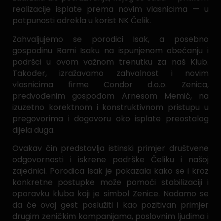
realizacije isplate prema novim vlasnicima — u
potpunosti odrekla u korist NK Čelik.
Zahvaljujemo se porodici Isak, a posebno
gospodinu Rami Isaku na ispunjenom obećanju i
podršci u ovom važnom trenutku za naš Klub.
Također, izražavamo zahvalnost i novim
vlasnicima firme Condor d.o.o. Zenica,
predvođenim gospođom Arnesom Memić, na
izuzetno korektnom i konstruktivnom pristupu u
pregovorima i dogovoru oko isplate preostalog
dijela duga.
Ovakav čin predstavlja istinski primjer društvene
odgovornosti i iskrene podrške Čeliku i našoj
zajednici. Porodica Isak je pokazala kako se i kroz
konkretne postupke može pomoći stabilizaciji i
oporavku kluba koji je simbol Zenice. Nadamo se
da će ovaj gest poslužiti i kao pozitivan primjer
drugim zeničkim kompanijama, poslovnim ljudima i