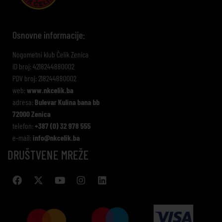
Osnovne informacije:
Nogometni klub Čelik Zenica
ID broj: 4218244880002
PDV broj: 218244880002
web:
www.nkcelik.ba
adresa:
Bulevar Kulina bana bb
72000 Zenica
telefon:
+387 (0) 32 978 555
e-mail:
info@nkcelik.ba
DRUŠTVENE MREŽE