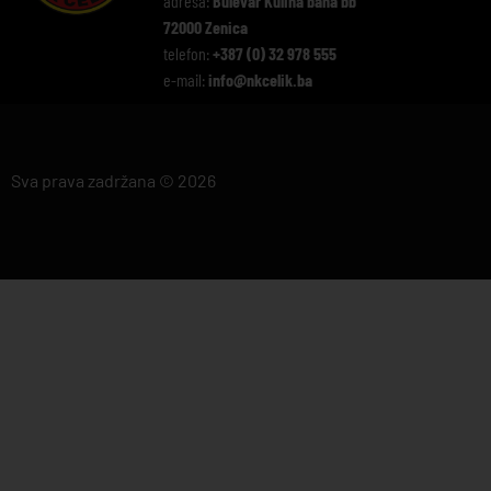
adresa:
Bulevar Kulina bana bb
72000 Zenica
telefon:
+387 (0) 32 978 555
e-mail:
info@nkcelik.ba
Sva prava zadržana © 2026