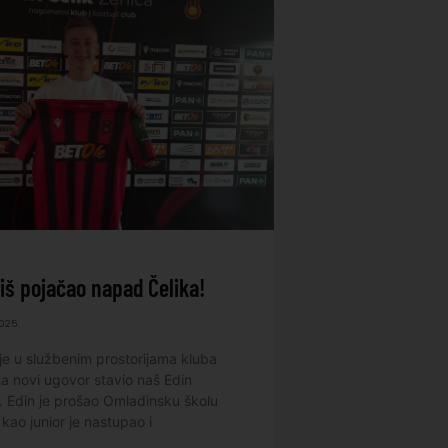
š pojačao napad Čelika!
2025.
je u službenim prostorijama kluba
na novi ugovor stavio naš Edin
. Edin je prošao Omladinsku školu
 kao junior je nastupao i