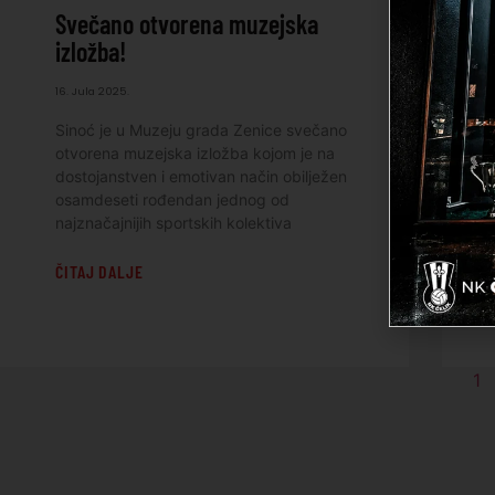
Svečano otvorena muzejska
izložba!
16. Jula 2025.
Sinoć je u Muzeju grada Zenice svečano
otvorena muzejska izložba kojom je na
dostojanstven i emotivan način obilježen
osamdeseti rođendan jednog od
najznačajnijih sportskih kolektiva
ČITAJ DALJE
1