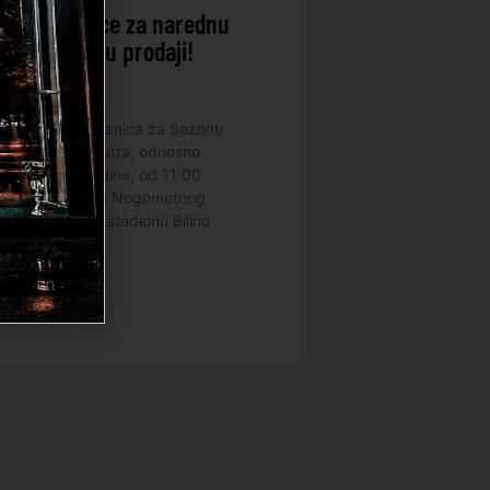
ske ulaznice za narednu
u od sutra u prodaji!
2025.
a sezonskih ulaznica za Sezonu
6 počinje od sutra, odnosno
17.07.2025. godine, od 11:00
 u prostorijama Nogometnog
elik Zenica na stadionu Bilino
DALJE