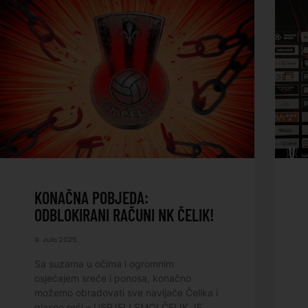
KONAČNA POBJEDA:
ODBLOKIRANI RAČUNI NK ČELIK!
9. Jula 2025.
Sa suzama u očima i ogromnim
osjećajem sreće i ponosa, konačno
možemo obradovati sve navijače Čelika i
glasno reći – USPJELI SMO! ČELIK JE