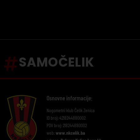
SAMOČELIK
Osnovne informacije:
Nogometni klub Čelik Zenica
ID broj: 4218244880002
PDV broj: 218244880002
web:
www.nkcelik.ba