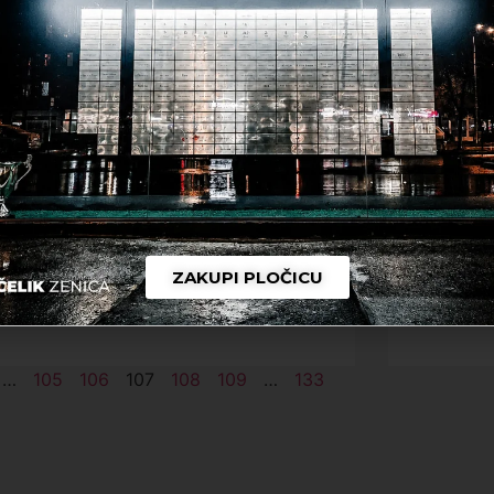
Kenan Delić je novi fudbaler
Sezon
Čelika!
sezon
16. Jula 2025.
17. Jula 
Novo pojačanje crno-crvenih za
Prodaj
narednu sezonu biće Kenan Delić, 26-
2025/2
godišnji nogometaš čija je primarna
petka 
pozicija prednji vezni igrač. U Čelik
časova
dolazi iz prvaka Prve
kluba Č
ČITAJ DALJE
ČITAJ 
ZAKUPI PLOČICU
…
105
106
107
108
109
…
133