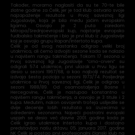
Također, moramo naglasiti da su te 70-te bile
zlatne godine za Čelik, jer je tad klub ostvario svoje
najzapaženije rezultate u Prvoj saveznoj ligi
Jugoslavije, koja je bila među jačim evropskim
ligama. Osvojio je 2 puta zaredom
Mitropa/Srednjoevropski kup, najstarije evropsko
fudbalsko takmičenje i bio je prvi klub iz Jugoslavije
koji je osvojio grupu Rapan/Intertoto kupa.
Čelik je od svog nastanka odigrao veliki broj
utakmica, ali ćemo izdvojiti sezone kada se nalazio
u najvišem rangu takmičenja. Tokom 17 sezona u
Prvoj saveznoj ligi Jugoslavije “crno-crveni” su
odigrali 574 utakmice, prvi ulazak u Prvu ligu se
desio u sezoni 1967/68, a kao najbolji rezultat se
izdvaja šesta pozicija u sezoni 1973/74. Posljednje
utakmice u Prvoj saveznoj ligi, Čelik je odigrao u
sezoni 1988/89. Od osamostaljenja Bosne i
Hercegovine, Čelik je nastupao konstantno u
najvišem rangu takmičenja, a osvojio je 3 titule i 2
kupa. Međutim, nakon osvojenih trofeja uslijedile se
dvije decenije loših rezultata sa izuzecima u
određenim sezonama. Najveći postratni evropski
uspjeh se desio već davne 2001. godine kada je
Čelik igrao utakmice Intertoto kupa i dostojno
predstavljao našu državu. 05. januara 2017. godine
NK Čelik je postao prvi profesionalni članski klub na