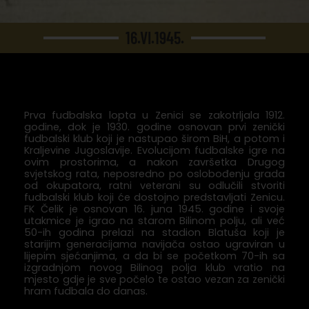
16.VI.1945.
Prva fudbalska lopta u Zenici se zakotrljala 1912.
godine, dok je 1930. godine osnovan prvi zenički
fudbalski klub koji je nastupao širom BiH, a potom i
Kraljevine Jugoslavije. Evolucijom fudbalske igre na
ovim prostorima, a nakon završetka Drugog
svjetskog rata, neposredno po oslobođenju grada
od okupatora, ratni veterani su odlučili stvoriti
fudbalski klub koji će dostojno predstavljati Zenicu.
FK Čelik je osnovan 16. juna 1945. godine i svoje
utakmice je igrao na starom Bilinom polju, ali već
50-ih godina prelazi na stadion Blatuša koji je
starijim generacijama navijača ostao ugraviran u
lijepim sjećanjima, a da bi se početkom 70-ih sa
izgradnjom novog Bilinog polja klub vratio na
mjesto gdje je sve počelo te ostao vezan za zenički
hram fudbala do danas.