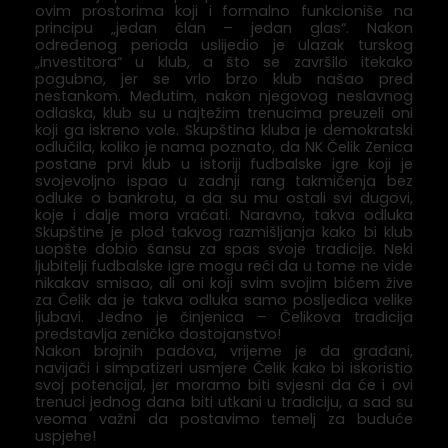
ovim prostorima koji i formalno funkcioniše na
principu „jedan član – jedan glas“. Nakon
određenog perioda uslijedio je ulazak turskog
„investitora“ u klub, a što se završilo itekako
pogubno, jer se vrlo brzo klub našao pred
nestankom. Međutim, nakon njegovog neslavnog
odlaska, klub su u najtežim trenucima preuzeli oni
koji ga iskreno vole. Skupština kluba je demokratski
odlučila, koliko je nama poznato, da NK Čelik Zenica
postane prvi klub u istoriji fudbalske igre koji je
svojevoljno ispao u zadnji rang takmičenja bez
odluke o bankrotu, a da su mu ostali svi dugovi,
koje i dalje mora vraćati. Naravno, takva odluka
Skupštine je plod takvog razmišljanja kako bi klub
uopšte dobio šansu za spas svoje tradicije. Neki
ljubitelji fudbalske igre mogu reći da u tome ne vide
nikakav smisao, ali oni koji svim svojim bićem žive
za Čelik da je takva odluka samo posljedica velike
ljubavi. Jedno je činjenica – Čelikova tradicija
predstavlja zeničko dostojanstvo!
Nakon brojnih padova, vrijeme je da građani,
navijači i simpatizeri usmjere Čelik kako bi iskoristio
svoj potencijal, jer moramo biti svjesni da će i ovi
trenuci jednog dana biti utkani u tradiciju, a sad su
veoma važni da postavimo temelj za buduće
uspjehe!