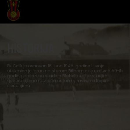
HISTORIJA
FK Čelik je osnovan 16. juna 1945. godine i svoje
utakmice je igrao na starom Bilinom polju, ali već 50-ih
godina prelazi na stadion Blatuša koji je starijim
generacijama navijača ostao ugraviran u lijepim
sjećanjima