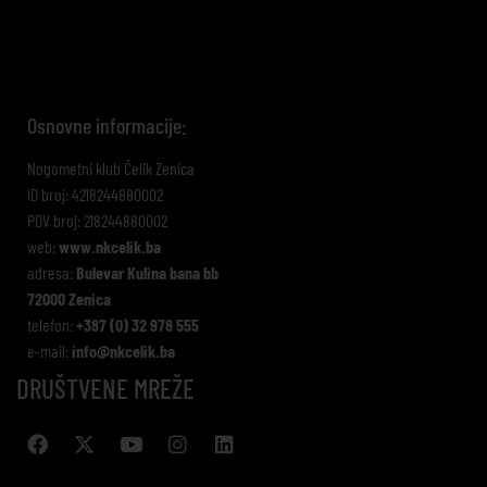
Osnovne informacije:
Nogometni klub Čelik Zenica
ID broj: 4218244880002
PDV broj: 218244880002
web:
www.nkcelik.ba
adresa:
Bulevar Kulina bana bb
72000 Zenica
telefon:
+387 (0) 32 978 555
e-mail:
info@nkcelik.ba
DRUŠTVENE MREŽE