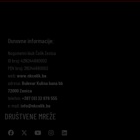
Osnovne informacije:
Nogometni klub Čelik Zenica
ID broj: 4218244880002
PDV broj: 218244880002
web:
www.nkcelik.ba
adresa:
Bulevar Kulina bana bb
72000 Zenica
telefon:
+387 (0) 32 978 555
e-mail:
info@nkcelik.ba
DRUŠTVENE MREŽE