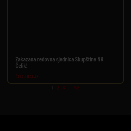
Zakazana redovna sjednica Skupštine NK
Čelik!
ČITAJ DALJE
1
2
3
…
53