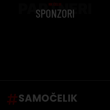
PARTNERI
NK ČELIK
SPONZORI
SAMOČELIK