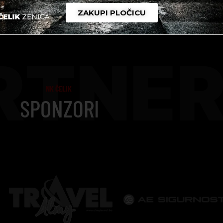
ZAKUPI PLOČICU
RTNER
NK ČELIK
SPONZORI