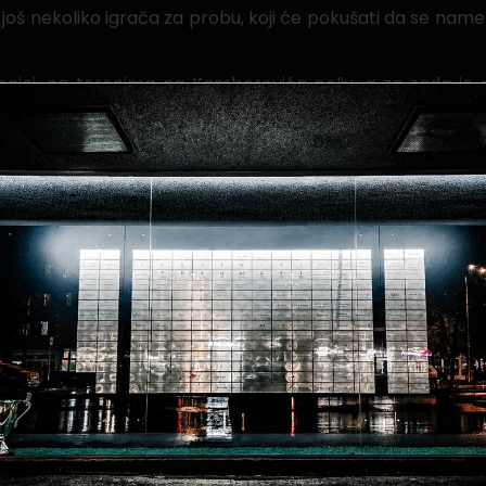
i još nekoliko igrača za probu, koji će pokušati da se nam
Zenici, na terenima na Kamberovića polju, a za sada je 
poslije, 26. i 27. jula ćemo biti učesnici tradiciolanlnog t
10.08. Protivnici na pripremama, kao i protivnik u gener
a sa nekoliko novih igrača i pojačanja, kao i njihovo prikl