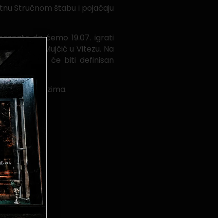
etnu Stručnom štabu i pojačaju
poznato da ćemo 19.07. igrati
urnira Galib Mujčić u Vitezu. Na
alci 16.08. će biti definisan
jučenje treninzima.