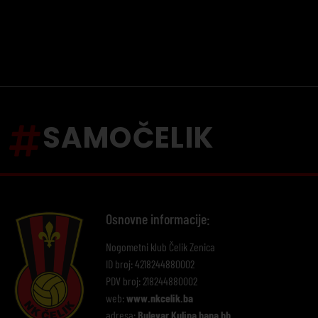
SAMOČELIK
Osnovne informacije:
Nogometni klub Čelik Zenica
ID broj: 4218244880002
PDV broj: 218244880002
web:
www.nkcelik.ba
adresa:
Bulevar Kulina bana bb