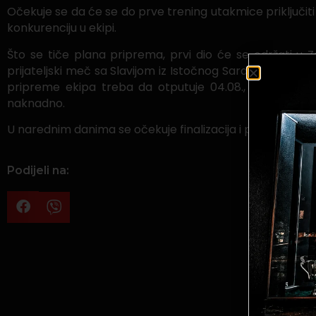
Očekuje se da će se do prve trening utakmice priključit
konkurenciju u ekipi.
Što se tiče plana priprema, prvi dio će se održati u 
prijateljski meč sa Slavijom iz Istočnog Sarajeva. Sedmicu 
pripreme ekipa treba da otputuje 04.08., uz povratak 
naknadno.
U narednim danima se očekuje finalizacija i potpisi ugovor
Podijeli na: