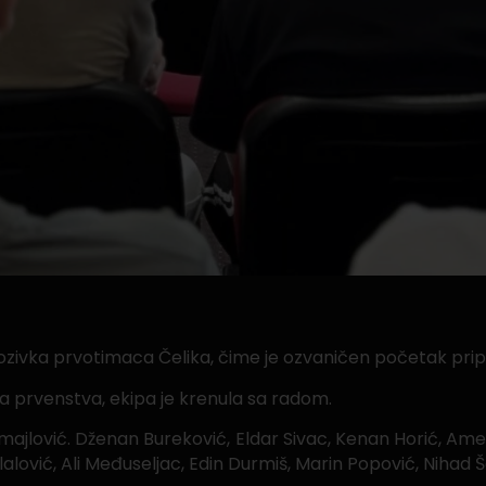
prozivka prvotimaca Čelika, čime je ozvaničen početak pr
 prvenstva, ekipa je krenula sa radom.
majlović. Dženan Bureković, Eldar Sivac, Kenan Horić, Ame
lalović, Ali Međuseljac, Edin Durmiš, Marin Popović, Nihad 