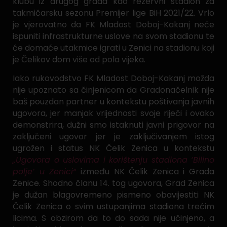
klubu iz drugog grada kao rezervni stadion za
takmičarsku sezonu Premijer lige BiH 2021/22. Vrlo
je vjerovatno da FK Mladost Doboj-Kakanj neće
ispuniti infrastrukturne uslove na svom stadionu te
će domaće utakmice igrati u Zenici na stadionu koji
je Čelikov dom više od pola vijeka.
Iako rukovodstvo FK Mladost Doboj-Kakanj možda
nije upoznato sa činjenicom da Gradonačelnik nije
baš pouzdan partner u kontekstu poštivanja javnih
ugovora, jer manjak vrijednosti svoje riječi i ovako
demonstrira, dužni smo istaknuti javni prigovor na
zaključeni ugovor jer je zaključivanjem istog
ugrožen i status NK Čelik Zenica u kontekstu
„Ugovora o uslovima i korištenju stadiona ‘Bilino
polje’ u Zenici“
između NK Čelik Zenica i Grada
Zenice. Shodno članu 14. tog ugovora, Grad Zenica
je dužan blagovremeno pismeno obavijestiti NK
Čelik Zenica o svim ustupanjima stadiona trećim
licima. S obzirom da to do sada nije učinjeno, a