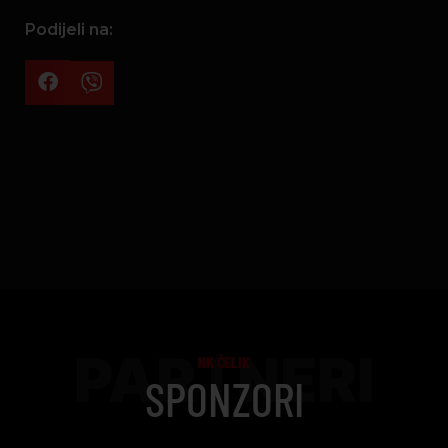
Podijeli na:
PARTNERI
NK ČELIK
SPONZORI