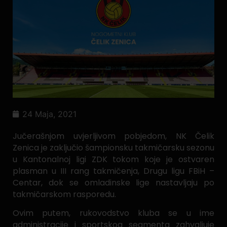
24 Maja, 2021
Jučerašnjom uvjerljivom pobjedom, NK Čelik
Zenica je zaključio šampionsku takmičarsku sezonu
u Kantonalnoj ligi ZDK tokom koje je ostvaren
plasman u III rang takmičenja, Drugu ligu FBiH –
Centar, dok se omladinske lige nastavljaju po
takmičarskom rasporedu.
Ovim putem, rukovodstvo kluba se u ime
administracije i sportskog segmenta zahvaljuje