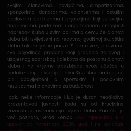
svojim članovima, navijačima, simpatizerima,
sponzorima, donatorima, volonterima i ostalim
poslovnim partnerima i prijateljima koji su svojim
doprinosima, podrškom i angažmanom omogućili
napredak kluba u svim poljima o čemu će članovi
kluba biti izviješteni na redovnoj godišnoj skupštini
kluba tokom ljetne pauze. S tim u vezi, pozivamo
sve pojedince predane ideji građenja zdravog i
uspješnog sportskog kolektiva da postanu članovi
kluba i na vrijeme obezbijede svoje učešće u
nadolazećoj godišnjoj sjednici Skupštine na kojoj će
biti obaviješteni o sportskim i poslovnim
rezultatima i planovima za budućnost.
Ipak, neke informacije klub je dužan neodloživo
prezentovati javnosti kada su od krucijalne
važnosti sa ostvarivanje ciljeva kluba. Kao što je
već poznato, Grad Zenica
već mjesecima krši
ugovor od novembra 2020. god. i ne isplaćuje
sredstva od zakupa poslovnih prostora sa