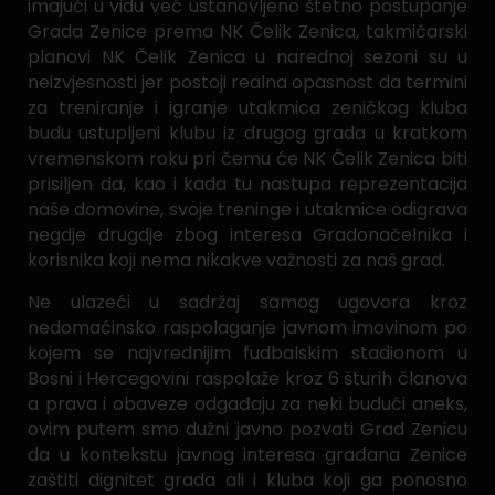
imajući u vidu već ustanovljeno štetno postupanje
Grada Zenice prema NK Čelik Zenica, takmičarski
planovi NK Čelik Zenica u narednoj sezoni su u
neizvjesnosti jer postoji realna opasnost da termini
za treniranje i igranje utakmica zeničkog kluba
budu ustupljeni klubu iz drugog grada u kratkom
vremenskom roku pri čemu će NK Čelik Zenica biti
prisiljen da, kao i kada tu nastupa reprezentacija
naše domovine, svoje treninge i utakmice odigrava
negdje drugdje zbog interesa Gradonačelnika i
korisnika koji nema nikakve važnosti za naš grad.
Ne ulazeći u sadržaj samog ugovora kroz
nedomaćinsko raspolaganje javnom imovinom po
kojem se najvrednijim fudbalskim stadionom u
Bosni i Hercegovini raspolaže kroz 6 šturih članova
a prava i obaveze odgađaju za neki budući aneks,
ovim putem smo dužni javno pozvati Grad Zenicu
da u kontekstu javnog interesa građana Zenice
zaštiti dignitet grada ali i kluba koji ga ponosno