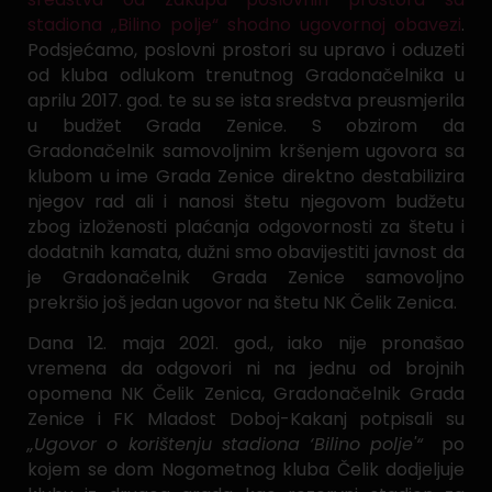
stadiona „Bilino polje“ shodno ugovornoj obavezi
.
Podsjećamo, poslovni prostori su upravo i oduzeti
od kluba odlukom trenutnog Gradonačelnika u
aprilu 2017. god. te su se ista sredstva preusmjerila
u budžet Grada Zenice. S obzirom da
Gradonačelnik samovoljnim kršenjem ugovora sa
klubom u ime Grada Zenice direktno destabilizira
njegov rad ali i nanosi štetu njegovom budžetu
zbog izloženosti plaćanja odgovornosti za štetu i
dodatnih kamata, dužni smo obavijestiti javnost da
je Gradonačelnik Grada Zenice samovoljno
prekršio još jedan ugovor na štetu NK Čelik Zenica.
Dana 12. maja 2021. god., iako nije pronašao
vremena da odgovori ni na jednu od brojnih
opomena NK Čelik Zenica, Gradonačelnik Grada
Zenice i FK Mladost Doboj-Kakanj potpisali su
„Ugovor o korištenju stadiona ‘Bilino polje'“
po
kojem se dom Nogometnog kluba Čelik dodjeljuje