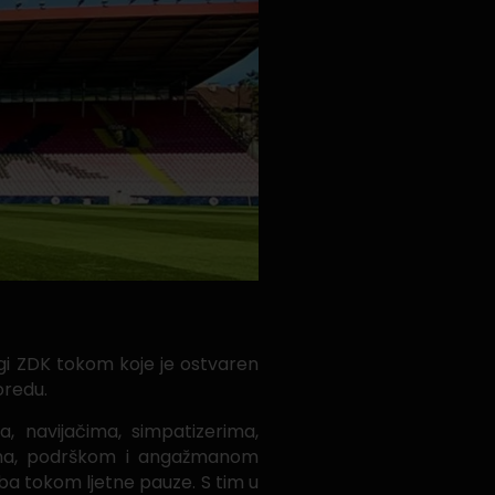
gi ZDK tokom koje je ostvaren
oredu.
, navijačima, simpatizerima,
osima, podrškom i angažmanom
uba tokom ljetne pauze. S tim u