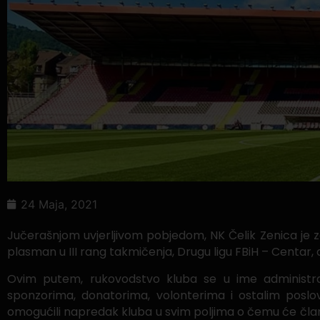
24 Maja, 2021
Jučerašnjom uvjerljivom pobjedom, NK Čelik Zenica je 
plasman u III rang takmičenja, Drugu ligu FBiH – Centar
Ovim putem, rukovodstvo kluba se u ime administrac
sponzorima, donatorima, volonterima i ostalim poslo
omogućili napredak kluba u svim poljima o čemu će članov