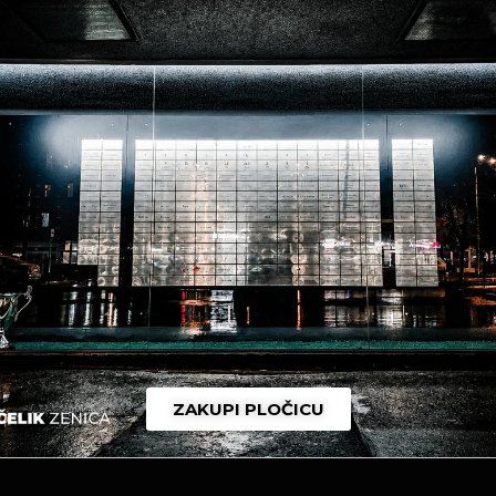
 sada nije učinjeno, a imajući u vidu već ustanovljeno 
enica u narednoj sezoni su u neizvjesnosti jer postoji 
ljeni klubu iz drugog grada u kratkom vremenskom roku pr
 naše domovine, svoje treninge i utakmice odigrava n
 naš grad.
 raspolaganje javnom imovinom po kojem se najvrednijim
a i obaveze odgađaju za neki budući aneks, ovim putem 
štiti dignitet grada ali i kluba koji ga ponosno predsta
 koji je kompletnu sezonu nakon iživljavanja Gradonačeln
ansijske podrške iz javnog sektora kao jedan od rijetkih k
nice uz rok za dostavljanje očitovanja u kontekstu kršen
ere – ovo nije prvi put da Gradonačelnik sa svojim politi
ZAKUPI PLOČICU