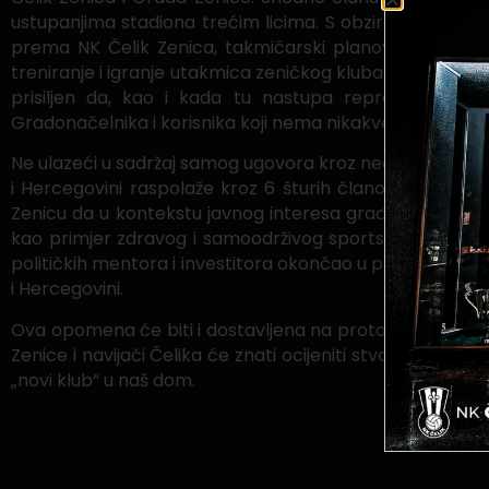
ustupanjima stadiona trećim licima. S obzirom da to do
prema NK Čelik Zenica, takmičarski planovi NK Čelik Z
treniranje i igranje utakmica zeničkog kluba budu ustup
prisiljen da, kao i kada tu nastupa reprezentacija
Gradonačelnika i korisnika koji nema nikakve važnosti za
Ne ulazeći u sadržaj samog ugovora kroz nedomaćinsko
i Hercegovini raspolaže kroz 6 šturih članova a prav
Zenicu da u kontekstu javnog interesa građana Zenice za
kao primjer zdravog i samoodrživog sportskog kolektiva
političkih mentora i investitora okončao u plusu bez fin
i Hercegovini.
Ova opomena će biti i dostavljena na protokol Grada Ze
Zenice i navijači Čelika će znati ocijeniti stvarne namj
„novi klub“ u naš dom.