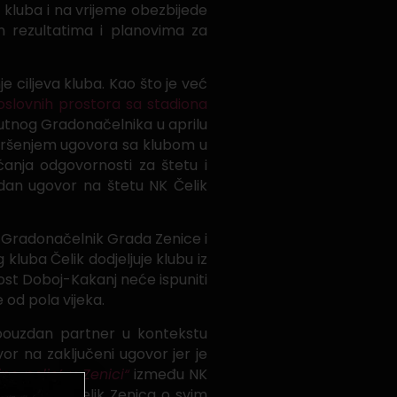
 kluba i na vrijeme obezbijede
im rezultatima i planovima za
e ciljeva kluba. Kao što je već
oslovnih prostora sa stadiona
nutnog Gradonačelnika u aprilu
 kršenjem ugovora sa klubom u
ćanja odgovornosti za štetu i
edan ugovor na štetu NK Čelik
, Gradonačelnik Grada Zenice i
uba Čelik dodjeljuje klubu iz
ost Doboj-Kakanj neće ispuniti
 od pola vijeka.
pouzdan partner u kontekstu
vor na zaključeni ugovor jer je
no polje’ u Zenici“
između NK
estiti NK Čelik Zenica o svim