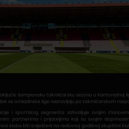
zaključio šampionsku takmičarsku sezonu u Kantonalnoj li
, dok se omladinske lige nastavljaju po takmičarskom rasp
ije i sportskog segmenta zahvaljuje svojim članovima
vnim partnerima i prijateljima koji su svojim doprin
i kluba biti izviješteni na redovnoj godišnoj skupštini kl