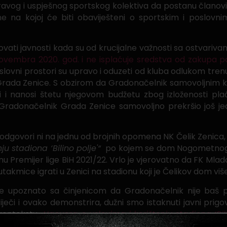
ravog i uspješnog sportskog kolektiva da postanu članovi
ne na kojoj će biti obaviješteni o sportskim i poslovn
ati javnosti kada su od krucijalne važnosti sa ostvarivanj
vembra 2020. god. i ne isplaćuje sredstva od zakupa p
slovni prostori su upravo i oduzeti od kluba odlukom tre
et Grada Zenice. S obzirom da Gradonačelnik samovoljnim
i i nanosi štetu njegovom budžetu zbog izloženosti pla
e Gradonačelnik Grada Zenice samovoljno prekršio još j
 odgovori ni na jednu od brojnih opomena NK Čelik Zenica
ju stadiona ‘Bilino polje'“
po kojem se dom Nogometnog kl
 Premijer lige BiH 2021/22. Vrlo je vjerovatno da FK Mlad
kmice igrati u Zenici na stadionu koji je Čelikov dom više
e upoznato sa činjenicom da Gradonačelnik nije baš 
iječi i ovako demonstrira, dužni smo istaknuti javni prigo
 kontekstu
„Ugovora o uslovima i korištenju stadiona ‘Bili
vora, Grad Zenica je dužan blagovremeno pismeno obavij