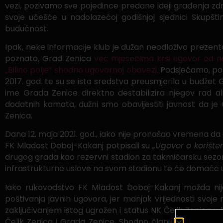
vezi, pozivamo sve pojedince predane ideji građenja zd
svoje učešće u nadolazećoj godišnjoj sjednici Skupšti
budućnost.
Ipak, neke informacije klub je dužan neodloživo prezentov
poznato, Grad Zenica
već mjesecima krši ugovor od no
„Bilino polje“ shodno ugovornoj obavezi
. Podsjećamo, po
2017. god. te su se ista sredstva preusmjerila u budž
ime Grada Zenice direktno destabilizira njegov rad al
dodatnih kamata, dužni smo obavijestiti javnost da j
Zenica.
Dana 12. maja 2021. god., iako nije pronašao vremena da
FK Mladost Doboj-Kakanj potpisali su
„Ugovor o korišten
drugog grada kao rezervni stadion za takmičarsku sezonu
infrastrukturne uslove na svom stadionu te će domaće uta
Iako rukovodstvo FK Mladost Doboj-Kakanj možda nij
poštivanja javnih ugovora, jer manjak vrijednosti svoje r
zaključivanjem istog ugrožen i status NK Čelik Zenica u
Čelik Zenica i Grada Zenice. Shodno članu 14. tog ugo