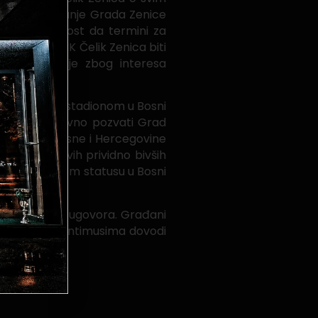
štetno postupanje Grada Zenice
realna opasnost da termini za
i čemu će NK Čelik Zenica biti
egdje drugdje zbog interesa
 fudbalskim stadionom u Bosni
smo dužni javno pozvati Grad
vlja širom Bosne i Hercegovine
ika i njegovih prividno bivših
lubova u takvom statusu u Bosni
ja još jednog ugovora. Građani
čko-poslovnim intimusima dovodi