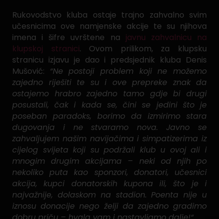
Rukovodstvo kluba ostaje trajno zahvalno svim
učesnicima ove namjenske akcije te su njihova
imena i šifre uvrštene na
javnu zahvalnicu na
klupskoj stranici
. Ovom prilikom, za klupsku
stranicu izjavu je dao i predsjednik kluba Denis
Mušović:
“Ne postoji problem koji ne možemo
zajedno riješiti te su i ove prepreke znak da
ostajemo hrabro zajedno tamo gdje bi drugi
posustali, čak i kada se, čini se jedini što je
poseban paradoks, borimo da izmirimo stara
dugovanja i ne stvaramo nova. Javno se
zahvaljujem našim navijačima i simpatizerima iz
cijelog svijeta koji su podržali klub u ovoj ali i
mnogim drugim akcijama – neki od njih po
nekoliko puta kao sponzori, donatori, učesnici
akcija, kupci donatorskih kupona ili, što je i
najvažnije, dolaskom na stadion. Poenta nije u
iznosu donacije nego želji da zajedno gradimo
dobru priču – hvala vam i nastavljamo dalje!“