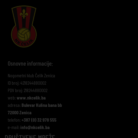
Osnovne informacije:
Nogometni klub Čelik Zenica
ID broj: 4218244880002
PDV broj: 218244880002
web:
www.nkcelik.ba
adresa:
Bulevar Kulina bana bb
72000 Zenica
telefon:
+387 (0) 32 978 555
e-mail:
info@nkcelik.ba
DRUŠTVENE MREŽE