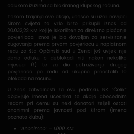
odlukom izuzima sa blokiranog klupskog računa.
Tokom trajanja ove akcije, učešće su uzeli navijači
širom svijeta te vrlo brzo prikupili iznos od
20.032,22 KM koji je iskorišten za direktno plaćanje
povjerilaca. Iznos je bio dovoljan za servisiranje
dugovanja prema prvom povjeriocu u naplatnom
redu za što Općinski sud u Zenici još uvijek nije
donio odluku o deblokadi niti nakon nekoliko
mjeseci (!) te za dio potraživanja drugog
povjerioca po redu od ukupno preostalih 10
blokada na računu.
U znak zahvalnosti za ovu podršku, NK “Čelik“
objavljuje imena učesnika te akcije abecednim
redom pri čemu su neki donatori željeli ostati
anonimni prema javnosti pod šifrom (imena
poznata klubu):
“Anonimno“ – 1.000 KM