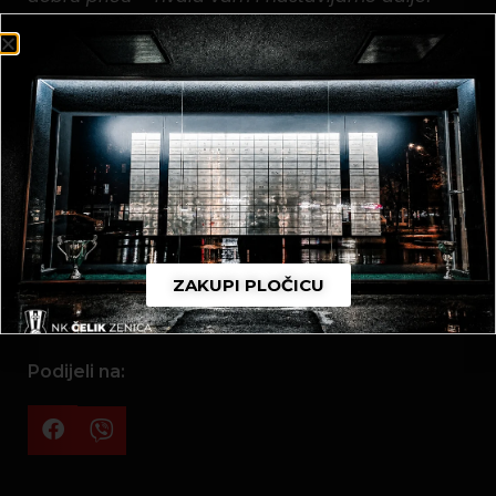
Istovremeno, NK “Čelik“ nastavlja borbu za
revitalizaciju svog poslovanja kroz redovne
sportske ali i
poslovne aktivnosti sa sponzorima
.
Mlada ekipa ima potencijal za bolje nastupe i
buduće transfere u druge klubove dok svi
zainteresovani partneri mogu ostvariti saradnju sa
NK “Čelik“
putem sponzorskih aktivnosti
.
Poslovnom saradnjom sa crno-crvenim
šampionom i dolaskom na utakmice se
najdirektnije podržava rad kluba. Cilj je samoodrživ
ZAKUPI PLOČICU
klub, jači od svih!
Podijeli na: