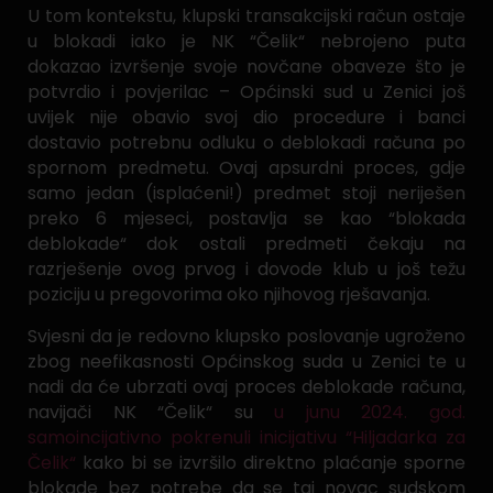
U tom kontekstu, klupski transakcijski račun ostaje
u blokadi iako je NK “Čelik“ nebrojeno puta
dokazao izvršenje svoje novčane obaveze što je
potvrdio i povjerilac – Općinski sud u Zenici još
uvijek nije obavio svoj dio procedure i banci
dostavio potrebnu odluku o deblokadi računa po
spornom predmetu. Ovaj apsurdni proces, gdje
samo jedan (isplaćeni!) predmet stoji neriješen
preko 6 mjeseci, postavlja se kao “blokada
deblokade“ dok ostali predmeti čekaju na
razrješenje ovog prvog i dovode klub u još težu
poziciju u pregovorima oko njihovog rješavanja.
Svjesni da je redovno klupsko poslovanje ugroženo
zbog neefikasnosti Općinskog suda u Zenici te u
nadi da će ubrzati ovaj proces deblokade računa,
navijači NK “Čelik“ su
u junu 2024. god.
samoincijativno pokrenuli inicijativu “Hiljadarka za
Čelik“
kako bi se izvršilo direktno plaćanje sporne
blokade bez potrebe da se taj novac sudskom