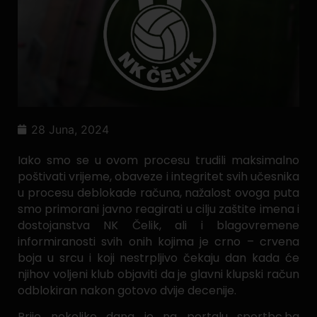
28 Juna, 2024
Iako smo se u ovom procesu trudili maksimalno
poštivati vrijeme, obaveze i integritet svih učesnika
u procesu deblokade računa, nažalost ovoga puta
smo primorani javno reagirati u cilju zaštite imena i
dostojanstva NK Čelik, ali i blagovremene
informiranosti svih onih kojima je crno – crvena
boja u srcu i koji nestrpljivo čekaju dan kada će
njihov voljeni klub objaviti da je glavni klupski račun
odblokiran nakon gotovo dvije decenije.
Prije nekoliko dana je na portalu sportbc.ba