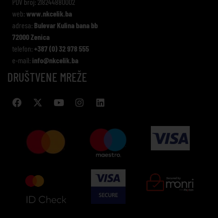
PDV broj: 218244880002
web:
www.nkcelik.ba
adresa:
Bulevar Kulina bana bb
72000 Zenica
telefon:
+387 (0) 32 978 555
e-mail:
info@nkcelik.ba
DRUŠTVENE MREŽE