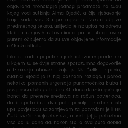
objavljena hronologija jednog predmeta na sudu
kojeg vodi sutkinja Alma Bijedić, a čije rješavanje
traje sada već 3 i po mjeseca. Nakon objave
predmetnog teksta, uslijedio je niz upita na adresu
kluba i njegovih rukovodioca, pa se stoga ovim
putem očitujemo da su sve objavljene informacije
u članku istinite.
Iako se radi o poprilično jednostavnom predmetu
u kojem su se dvije strane sporazumno dogovorile
o izmirenju obaveza koje je NK Čelik i ispunio,
sudinici Bijedić je iz njoj poznatih razloga, i pored
nekoliko pismenih urgenicija punomoćnika kluba i
povjerioca, bilo potrebno 45 dana da izda rješenje
banci da prenese sredstva na račun povjerioca,
da bespotrebno dva puta pošalje praktično isti
upit povjeriocu sa zahtjevom za potvrdom je li NK
Čelik izvršio svoju obavezu, a sada joj je potrebno
više od 16 dana da, nakon što je dva puta dobila