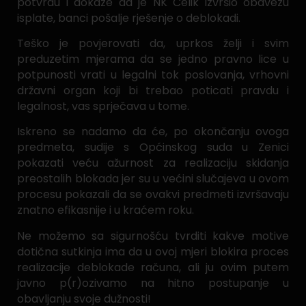
potvrdu i dokaze da je NK Čelik izvršio obavezu
isplate, banci pošalje rješenje o deblokadi.
Teško je povjerovati da, uprkos želji i svim
preduzetim mjerama da se jedno pravno lice u
potpunosti vrati u legalni tok poslovanja, vrhovni
državni organ koji bi trebao poticati pravdu i
legalnost, vas sprječava u tome.
Iskreno se nadamo da će, po okončanju ovoga
predmeta, sudije s Općinskog suda u Zenici
pokazati veću ažurnost za realizaciju skidanja
preostalih blokada jer su u većini slučajeva u ovom
procesu pokazali da se ovakvi predmeti izvršavaju
znatno efikasnije i u kraćem roku.
Ne možemo sa sigurnošću tvrditi kakve motive
dotična sutkinja ima da u ovoj mjeri blokira proces
realizacije deblokade računa, ali ju ovim putem
javno p(r)ozivamo na hitno postupanje u
obavljanju svoje dužnosti!