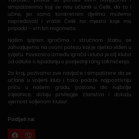
simpatizerima koji se nisu učlanili u Čelik, da to i
učine, jer samo konkretnim djelima možemo
napredovati i vratiti Čelik na mjesto koje mu
pripada – vrh bh nogometa.
Našim sjajnim igračima i stručnom štabu se
zahvaljujemo na ovom potezu koji je rijetko viđen u
svijetu. Poveznica između igrača i kluba je cilj kluba
od odluke o ispadanju u posljednji rang takmičenja.
Za kraj, pozivamo sve navijače i simpatizere da se
učlane u voljeni klub i tako podrže najpozitivniju
priču u našem gradu, postanu dio najbolje
zajednice, dobiju privilegije članstva i dokažu
vjernost voljenom klubu!
Podijeli na: