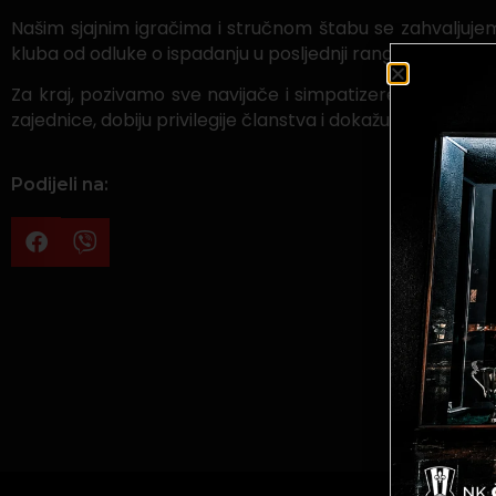
Našim sjajnim igračima i stručnom štabu se zahvaljujemo
kluba od odluke o ispadanju u posljednji rang takmičenja
Za kraj, pozivamo sve navijače i simpatizere da se učla
zajednice, dobiju privilegije članstva i dokažu vjernost v
Podijeli na: