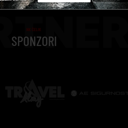
RTNER
NK ČELIK
SPONZORI