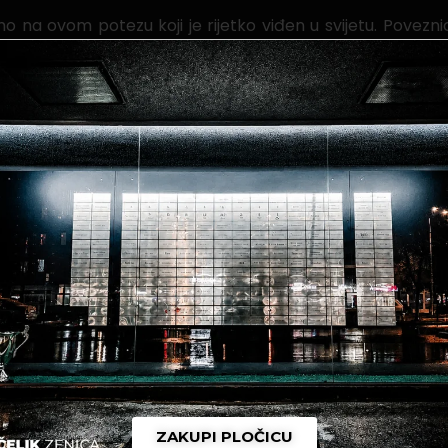
 na ovom potezu koji je rijetko viđen u svijetu. Poveznica
.
ne u voljeni klub i tako podrže najpozitivniju priču u naš
oljenom klubu!
ZAKUPI PLOČICU