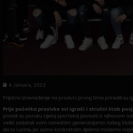
4 Januara, 2023
Prijatno iznenađenje na prozivci prvog tima priredili su ig
Prije početka prozivke svi igrači i stručni štab posj
poslali su poruku cijeloj sportskoj javnosti o njihovom 
veliki zadatak svim narednim generacijama našeg kluba. T
da to i učine, jer samo konkretnim djelima možemo napre