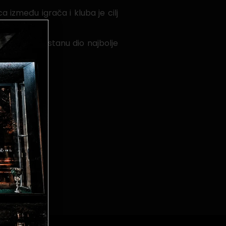
 između igrača i kluba je cilj
em gradu, postanu dio najbolje