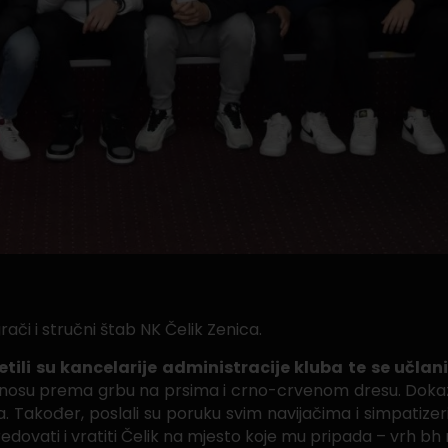
rači i stručni štab NK Čelik Zenica.
etili su kancelarije administracije kluba te se učlanil
odnosu prema grbu na prsima i crno-crvenom dresu. Dokazal
akođer, poslali su poruku svim navijačima i simpatizerima
dovati i vratiti Čelik na mjesto koje mu pripada – vrh b