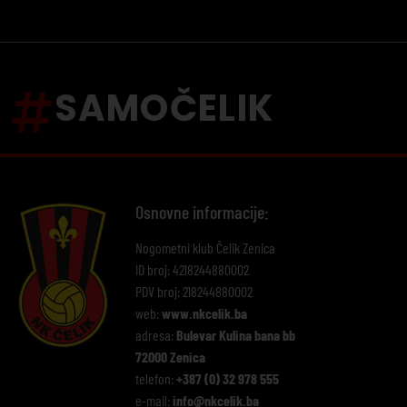
SAMOČELIK
Osnovne informacije:
Nogometni klub Čelik Zenica
ID broj: 4218244880002
PDV broj: 218244880002
web:
www.nkcelik.ba
adresa:
Bulevar Kulina bana bb
72000 Zenica
telefon:
+387 (0) 32 978 555
e-mail:
info@nkcelik.ba