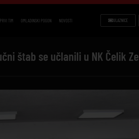
PRVI TIM
OMLADINSKI POGON
NOVOSTI
ULAZNICE
tručni štab se učlanili u NK Čelik Z