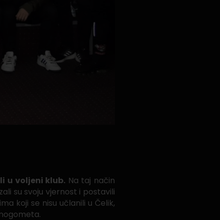
i u voljeni klub.
Na taj način
i su svoju vjernost i postavili
 koji se nisu učlanili u Čelik,
h nogometa.