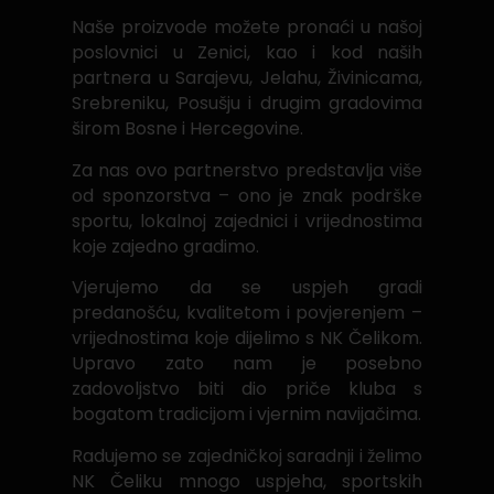
Naše proizvode možete pronaći u našoj
poslovnici u Zenici, kao i kod naših
partnera u Sarajevu, Jelahu, Živinicama,
Srebreniku, Posušju i drugim gradovima
širom Bosne i Hercegovine.
Za nas ovo partnerstvo predstavlja više
od sponzorstva – ono je znak podrške
sportu, lokalnoj zajednici i vrijednostima
koje zajedno gradimo.
Vjerujemo da se uspjeh gradi
predanošću, kvalitetom i povjerenjem –
vrijednostima koje dijelimo s NK Čelikom.
Upravo zato nam je posebno
zadovoljstvo biti dio priče kluba s
bogatom tradicijom i vjernim navijačima.
Radujemo se zajedničkoj saradnji i želimo
NK Čeliku mnogo uspjeha, sportskih