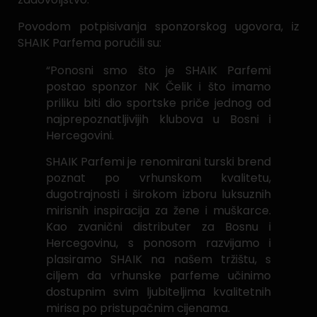
Povodom potpisivanja sponzorskog ugovora, iz
SHAIK Parfema poručili su:
“Ponosni smo što je SHAIK Parfemi
postao sponzor NK Čelik i što imamo
priliku biti dio sportske priče jednog od
najprepoznatljivijih klubova u Bosni i
Hercegovini.
SHAIK Parfemi je renomirani turski brend
poznat po vrhunskom kvalitetu,
dugotrajnosti i širokom izboru luksuznih
mirisnih inspiracija za žene i muškarce.
Kao zvanični distributer za Bosnu i
Hercegovinu, s ponosom razvijamo i
plasiramo SHAIK na našem tržištu, s
ciljem da vrhunske parfeme učinimo
dostupnim svim ljubiteljima kvalitetnih
mirisa po pristupačnim cijenama.