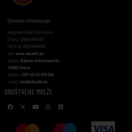
Osnovne informacije:
Nogometni klub Čelik Zenica
ID broj: 4218244880002
PDV broj: 218244880002
web:
www.nkcelik.ba
adresa:
Bulevar Kulina bana bb
72000 Zenica
telefon:
+387 (0) 32 978 555
e-mail:
info@nkcelik.ba
DRUŠTVENE MREŽE