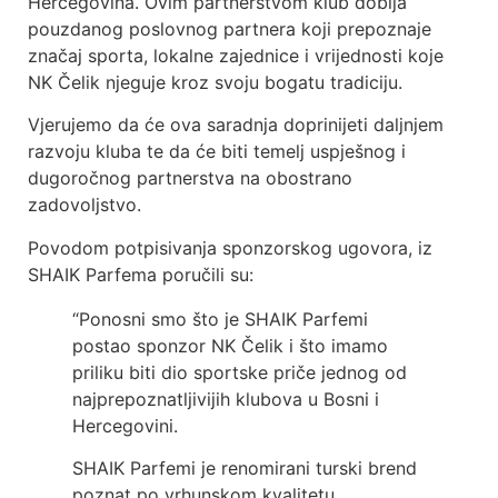
Hercegovina. Ovim partnerstvom klub dobija
pouzdanog poslovnog partnera koji prepoznaje
značaj sporta, lokalne zajednice i vrijednosti koje
NK Čelik njeguje kroz svoju bogatu tradiciju.
Vjerujemo da će ova saradnja doprinijeti daljnjem
razvoju kluba te da će biti temelj uspješnog i
dugoročnog partnerstva na obostrano
zadovoljstvo.
Povodom potpisivanja sponzorskog ugovora, iz
SHAIK Parfema poručili su:
“Ponosni smo što je SHAIK Parfemi
postao sponzor NK Čelik i što imamo
priliku biti dio sportske priče jednog od
najprepoznatljivijih klubova u Bosni i
Hercegovini.
SHAIK Parfemi je renomirani turski brend
poznat po vrhunskom kvalitetu,