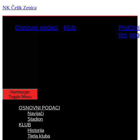
NK Čelik Zenica
Osnovni podaci
Klub
Prvi
Oml
tim
pog
Hamburger
Toggle Menu
OSNOVNI PODACI
Navijači
Stadion
KLUB
Historija
Tijela kluba