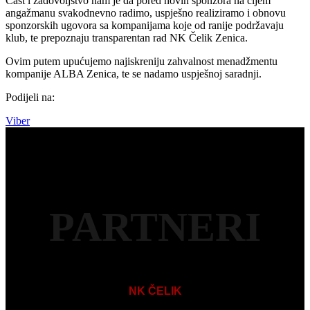
Čast i zadovoljstvo nam je da pored novih sponzora na čijem
angažmanu svakodnevno radimo, uspješno realiziramo i obnovu
sponzorskih ugovora sa kompanijama koje od ranije podržavaju
klub, te prepoznaju transparentan rad NK Čelik Zenica.
Ovim putem upućujemo najiskreniju zahvalnost menadžmentu
kompanije ALBA Zenica, te se nadamo uspješnoj saradnji.
Podijeli na:
Viber
PARTNERI
NK ČELIK