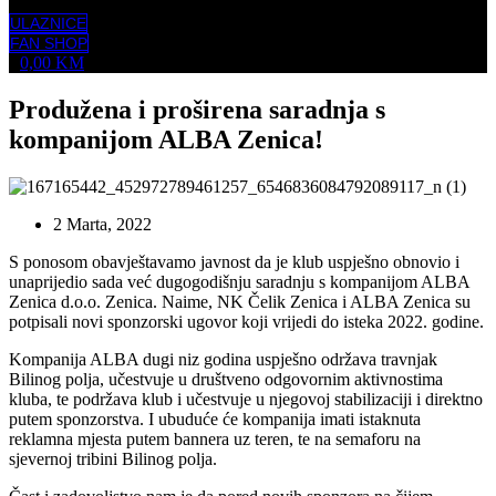
ULAZNICE
FAN SHOP
0,00
KM
Produžena i proširena saradnja s
kompanijom ALBA Zenica!
2 Marta, 2022
S ponosom obavještavamo javnost da je klub uspješno obnovio i
unaprijedio sada već dugogodišnju saradnju s kompanijom ALBA
Zenica d.o.o. Zenica. Naime, NK Čelik Zenica i ALBA Zenica su
potpisali novi sponzorski ugovor koji vrijedi do isteka 2022. godine.
Kompanija ALBA dugi niz godina uspješno održava travnjak
Bilinog polja, učestvuje u društveno odgovornim aktivnostima
kluba, te podržava klub i učestvuje u njegovoj stabilizaciji i direktno
putem sponzorstva. I ubuduće će kompanija imati istaknuta
reklamna mjesta putem bannera uz teren, te na semaforu na
sjevernoj tribini Bilinog polja.