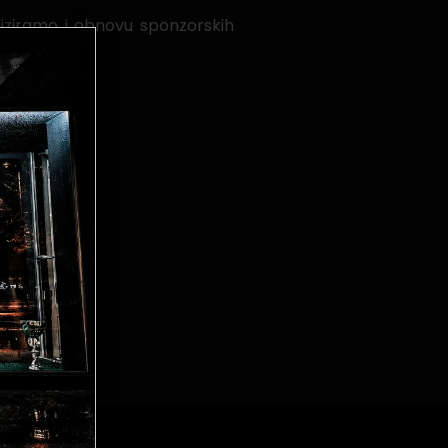
iziramo i obnovu sponzorskih
adnji.