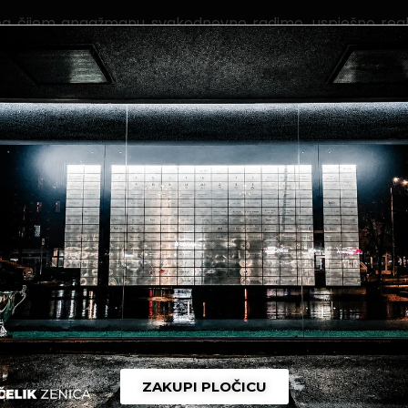
na čijem angažmanu svakodnevno radimo, uspješno real
 te prepoznaju transparentan rad NK Čelik Zenica.
entu kompanije ALBA Zenica, te se nadamo uspješnoj sar
ZAKUPI PLOČICU