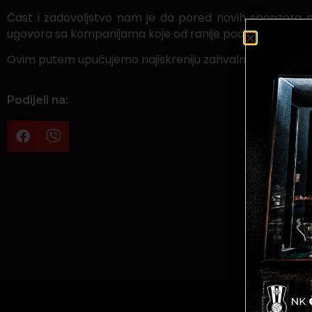
Čast i zadovoljstvo nam je da pored novih sponzora 
ugovora sa kompanijama koje od ranije podržavaju klub,
Ovim putem upućujemo najiskreniju zahvalnost menadžm
Podijeli na: