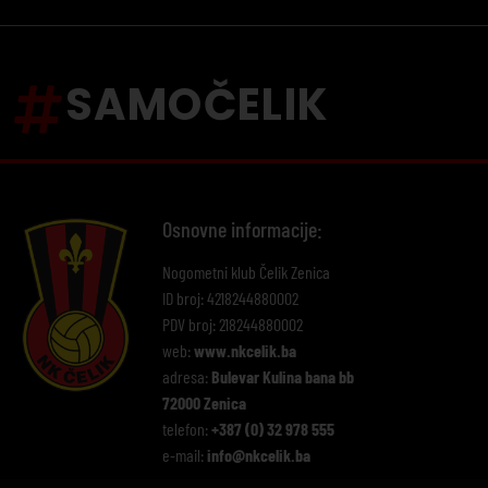
SAMOČELIK
Osnovne informacije:
Nogometni klub Čelik Zenica
ID broj: 4218244880002
PDV broj: 218244880002
web:
www.nkcelik.ba
adresa:
Bulevar Kulina bana bb
72000 Zenica
telefon:
+387 (0) 32 978 555
e-mail:
info@nkcelik.ba