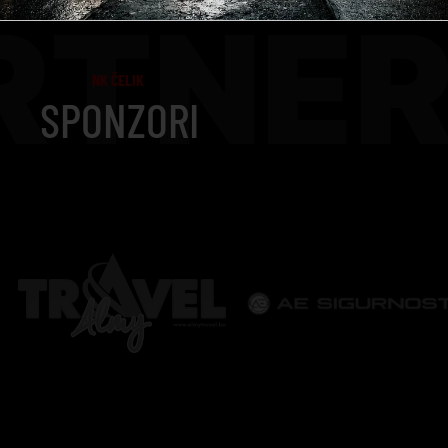
RTNER
NK ČELIK
SPONZORI