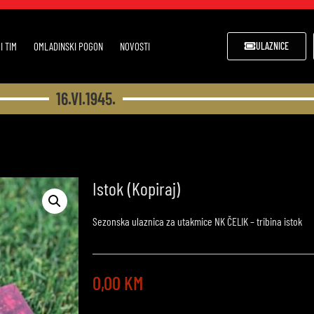
I TIM
OMLADINSKI POGON
NOVOSTI
ULAZNICE
16.VI.1945.
Istok (Kopiraj)
Sezonska ulaznica za utakmice NK ČELIK – tribina istok
0,00
KM