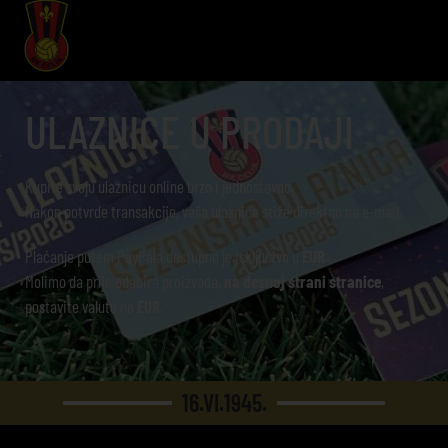
ULAZNICE U PRODAJI
Kupite svoju ulaznicu online brzo i jednostavno.
Nakon potvrde transakcije, vaša ulaznica stiže direktno na e-mail.
Plaćanje putem PayPala dostupno je isključivo u
EUR
.
Molimo da prije odabira proizvoda,
na desnoj strani stranice
,
postavite valutu na
EUR
.
16.VI.1945.