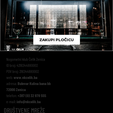
ZAKUPI PLOČICU
Osnovne informacije:
Nogometni klub Čelik Zenica
ID broj: 4218244880002
PDV broj: 218244880002
web:
www.nkcelik.ba
adresa:
Bulevar Kulina bana bb
72000 Zenica
telefon:
+387 (0) 32 978 555
e-mail:
info@nkcelik.ba
DRUŠTVENE MREŽE