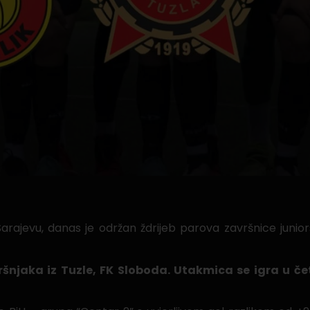
rajevu, danas je održan ždrijeb parova završnice junio
ršnjaka iz Tuzle, FK Sloboda. Utakmica se igra u če