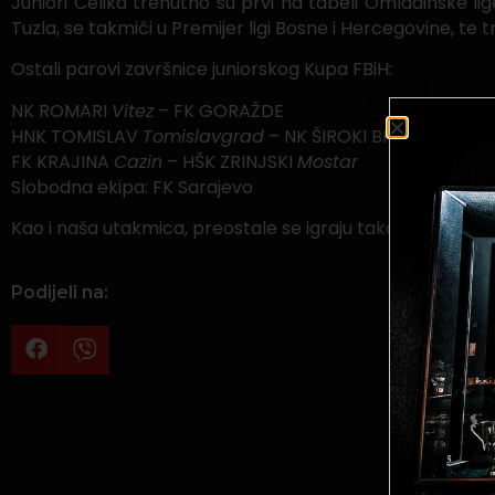
Juniori Čelika trenutno su prvi na tabeli Omladinske lig
Tuzla, se takmiči u Premijer ligi Bosne i Hercegovine, te
Ostali parovi završnice juniorskog Kupa FBiH:
NK ROMARI
Vitez
– FK GORAŽDE
HNK TOMISLAV
Tomislavgrad
– NK ŠIROKI BRIJEG
FK KRAJINA
Cazin
– HŠK ZRINJSKI
Mostar
Slobodna ekipa: FK Sarajevo
Kao i naša utakmica, preostale se igraju također u četvr
Podijeli na: