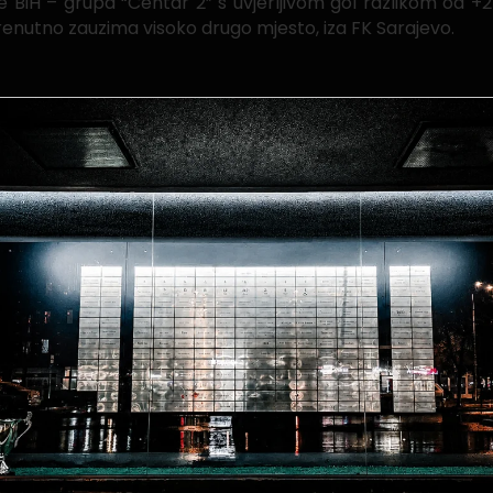
e BiH – grupa “Centar 2” s uvjerljivom gol razlikom od +24
 trenutno zauzima visoko drugo mjesto, iza FK Sarajevo.
tak 29.09.2022. godine s početkom u 15:30 sati.