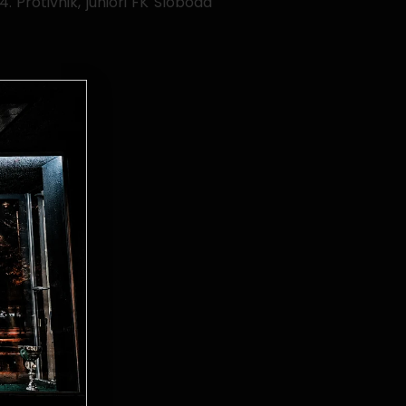
. Protivnik, juniori FK Sloboda