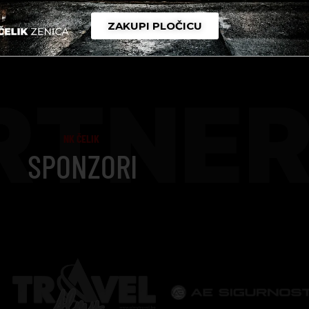
ZAKUPI PLOČICU
RTNER
NK ČELIK
SPONZORI