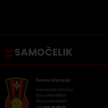
SAMOČELIK
Osnovne informacije:
Nogometni klub Čelik Zenica
ID broj: 4218244880002
PDV broj: 218244880002
web:
www.nkcelik.ba