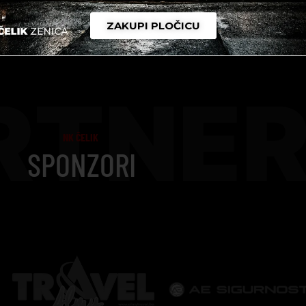
ZAKUPI PLOČICU
RTNER
NK ČELIK
SPONZORI