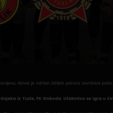
rajevu, danas je održan ždrijeb parova završnice junio
ršnjaka iz Tuzle, FK Sloboda. Utakmica se igra u če