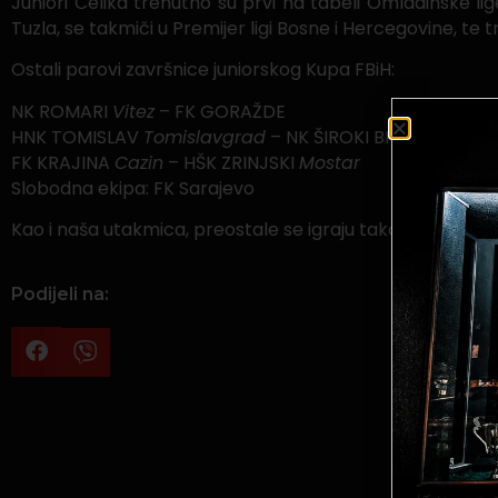
Juniori Čelika trenutno su prvi na tabeli Omladinske lig
Tuzla, se takmiči u Premijer ligi Bosne i Hercegovine, te
Ostali parovi završnice juniorskog Kupa FBiH:
NK ROMARI
Vitez
– FK GORAŽDE
HNK TOMISLAV
Tomislavgrad
– NK ŠIROKI BRIJEG
FK KRAJINA
Cazin
– HŠK ZRINJSKI
Mostar
Slobodna ekipa: FK Sarajevo
Kao i naša utakmica, preostale se igraju također u četvr
Podijeli na: