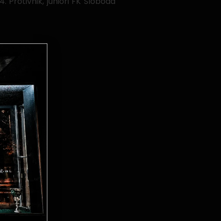
. Protivnik, juniori FK Sloboda