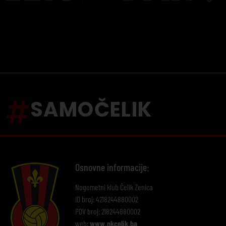
SAMOČELIK
Osnovne informacije:
Nogometni klub Čelik Zenica
ID broj: 4218244880002
PDV broj: 218244880002
web:
www.nkcelik.ba