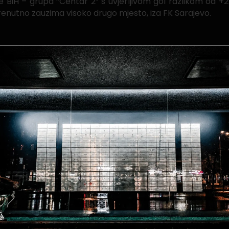
e BiH – grupa “Centar 2” s uvjerljivom gol razlikom od +24
 trenutno zauzima visoko drugo mjesto, iza FK Sarajevo.
tak 29.09.2022. godine s početkom u 15:30 sati.