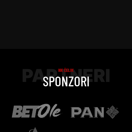
PARTNERI
NK ČELIK
SPONZORI