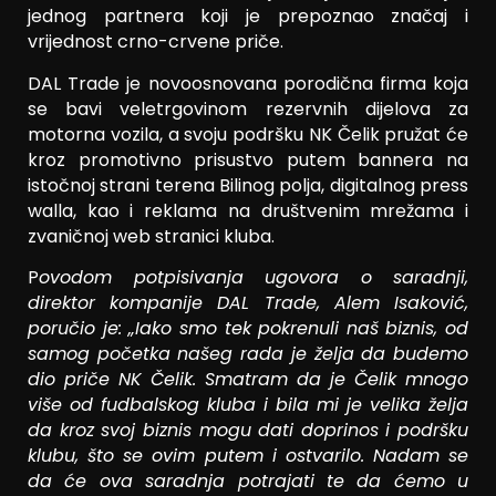
jednog partnera koji je prepoznao značaj i
vrijednost crno-crvene priče.
DAL Trade je novoosnovana porodična firma koja
se bavi veletrgovinom rezervnih dijelova za
motorna vozila, a svoju podršku NK Čelik pružat će
kroz promotivno prisustvo putem bannera na
istočnoj strani terena Bilinog polja, digitalnog press
walla, kao i reklama na društvenim mrežama i
zvaničnoj web stranici kluba.
P
ovodom potpisivanja ugovora o saradnji,
direktor kompanije DAL Trade, Alem Isaković,
poručio je: „Iako smo tek pokrenuli naš biznis, od
samog početka našeg rada je želja da budemo
dio priče NK Čelik. Smatram da je Čelik mnogo
više od fudbalskog kluba i bila mi je velika želja
da kroz svoj biznis mogu dati doprinos i podršku
klubu, što se ovim putem i ostvarilo. Nadam se
da će ova saradnja potrajati te da ćemo u