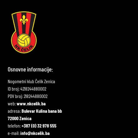
Osnovne informacije:
Nogometni klub Čelik Zenica
ID broj: 4218244880002
PDV broj: 218244880002
web:
www.nkcelik.ba
adresa:
Bulevar Kulina bana bb
72000 Zenica
telefon:
+387 (0) 32 978 555
e-mail:
info@nkcelik.ba