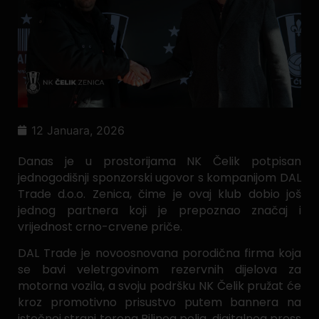
12 Januara, 2026
Danas je u prostorijama NK Čelik potpisan
jednogodišnji sponzorski ugovor s kompanijom DAL
Trade d.o.o. Zenica, čime je ovaj klub dobio još
jednog partnera koji je prepoznao značaj i
vrijednost crno-crvene priče.
DAL Trade je novoosnovana porodična firma koja
se bavi veletrgovinom rezervnih dijelova za
motorna vozila, a svoju podršku NK Čelik pružat će
kroz promotivno prisustvo putem bannera na
istočnoj strani terena Bilinog polja, digitalnog press