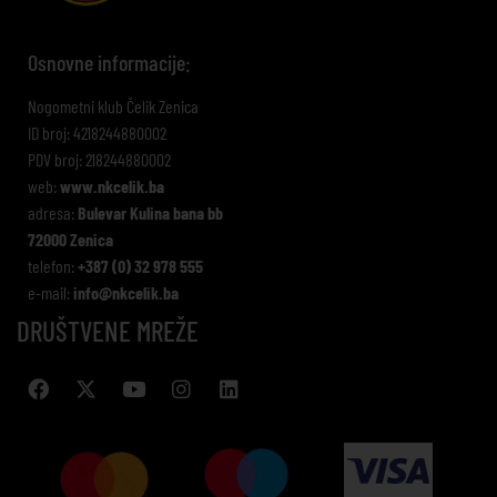
Osnovne informacije:
Nogometni klub Čelik Zenica
ID broj: 4218244880002
PDV broj: 218244880002
web:
www.nkcelik.ba
adresa:
Bulevar Kulina bana bb
72000 Zenica
telefon:
+387 (0) 32 978 555
e-mail:
info@nkcelik.ba
DRUŠTVENE MREŽE