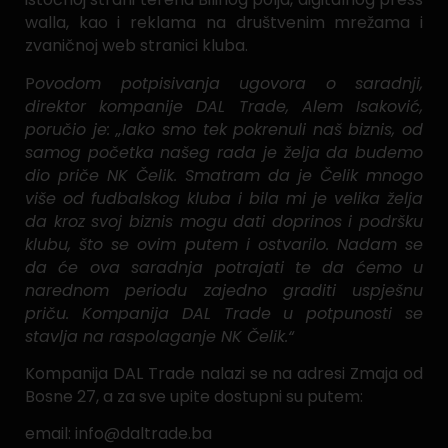
walla, kao i reklama na društvenim mrežama i
zvaničnoj web stranici kluba.
P
ovodom potpisivanja ugovora o saradnji,
direktor kompanije DAL Trade, Alem Isaković,
poručio je: „Iako smo tek pokrenuli naš biznis, od
samog početka našeg rada je želja da budemo
dio priče NK Čelik. Smatram da je Čelik mnogo
više od fudbalskog kluba i bila mi je velika želja
da kroz svoj biznis mogu dati doprinos i podršku
klubu, što se ovim putem i ostvarilo. Nadam se
da će ova saradnja potrajati te da ćemo u
narednom periodu zajedno graditi uspješnu
priču. Kompanija DAL Trade u potpunosti se
stavlja na raspolaganje NK Čelik.“
Kompanija DAL Trade nalazi se na adresi Zmaja od
Bosne 27, a za sve upite dostupni su putem:
email: info@daltrade.ba