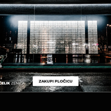
stava
boca, kišobrana, upaljača i drugih tvrdih predmeta
ježja koja potiču nasilje ili mržnju
ZAKUPI PLOČICU
zitivnoj atmosferi i pruže fer i korektnu podršku ekipi n