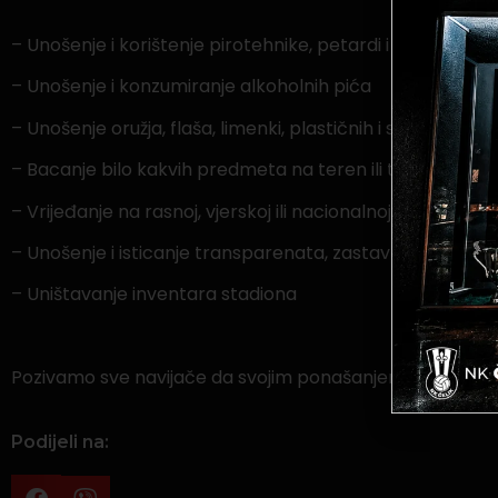
– Unošenje i korištenje pirotehnike, petardi i sličnih sred
– Unošenje i konzumiranje alkoholnih pića
– Unošenje oružja, flaša, limenki, plastičnih i staklenih 
– Bacanje bilo kakvih predmeta na teren ili tribine
– Vrijeđanje na rasnoj, vjerskoj ili nacionalnoj osnovi
– Unošenje i isticanje transparenata, zastava ili drugih obil
– Uništavanje inventara stadiona
Pozivamo sve navijače da svojim ponašanjem doprinesu po
Podijeli na: