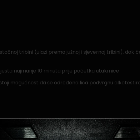
 istočnoj tribini (ulazi prema južnoj i sjevernoj tribini), dok
mjesta najmanje 10 minuta prije početka utakmice
i postoji mogućnost da se određena lica podvrgnu alkotestir