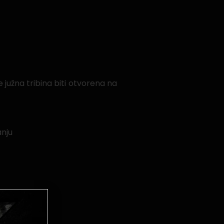
 će južna tribina biti otvorena na
anju