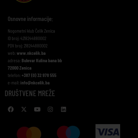
Osnovne informacije:
Nogometni klub Čelik Zenica
ID broj: 4218244880002
PDV broj: 218244880002
web:
www.nkcelik.ba
adresa:
Bulevar Kulina bana bb
72000 Zenica
telefon:
+387 (0) 32 978 555
e-mail:
info@nkcelik.ba
DRUŠTVENE MREŽE