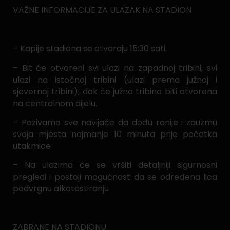
VAŽNE INFORMACIJE ZA ULAZAK NA STADION
– Kapije stadiona se otvaraju 15:30 sati.
– Bit će otvoreni svi ulazi na zapadnoj tribini, svi
ulazi na istočnoj tribini (ulazi prema južnoj i
sjevernoj tribini), dok će južna tribina biti otvorena
na centralnom dijelu.
– Pozivamo sve navijače da dođu ranije i zauzmu
svoja mjesta najmanje 10 minuta prije početka
utakmice
– Na ulazima će se vršiti detaljniji sigurnosni
pregledi i postoji mogućnost da se određena lica
podvrgnu alkotestiranju
ZABRANE NA STADIONU