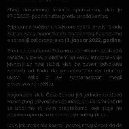
Zbog navedenog kršenja sporazuma, klub je
27.05.2021. podnio tužbu protiv Grada Zenica.
Pripremno ročište u sudskom sporu protiv Grada
Zenica zbog nepoštivanja potpisanog Sporazuma
o saradnji, zakazano je za
13. januar 2022. godine.
Prema odredbama Zakona o parničnom postupku
ročište je javno, a obzirom na veliko interesovanje
javnosti za ovaj slučaj, klub će putem advokata
zatražiti od Suda da se obezbjede svi tehnički
uslovi, kako bi svi zainteresovani mogli
prisustvovati ročištu.
Nogometni klub Čelik Zenica još jednom izražava
žalost zbog razvoja ove situacije, ali i spremnost da
se izborimo sa svim preprekama koje stoje na
procesu oporavka i stabilizacije našeg kluba.
Ipak, još uvijek nije kasno i postoji mogućnost da do