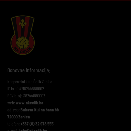
Osnovne informacije:
Nogometni klub Čelik Zenica
ID broj: 4218244880002
PDV broj: 218244880002
web:
www.nkcelik.ba
adresa:
Bulevar Kulina bana bb
72000 Zenica
telefon:
+387 (0) 32 978 555
e-mail:
info@nkcelik.ba