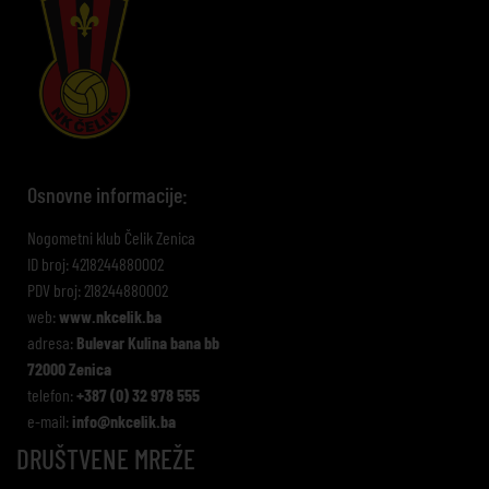
Osnovne informacije:
Nogometni klub Čelik Zenica
ID broj: 4218244880002
PDV broj: 218244880002
web:
www.nkcelik.ba
adresa:
Bulevar Kulina bana bb
72000 Zenica
telefon:
+387 (0) 32 978 555
e-mail:
info@nkcelik.ba
DRUŠTVENE MREŽE