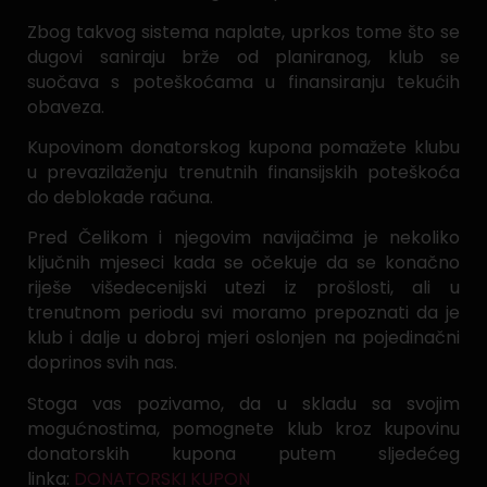
Zbog takvog sistema naplate, uprkos tome što se
dugovi saniraju brže od planiranog, klub se
suočava s poteškoćama u finansiranju tekućih
obaveza.
Kupovinom donatorskog kupona pomažete klubu
u prevazilaženju trenutnih finansijskih poteškoća
do deblokade računa.
Pred Čelikom i njegovim navijačima je nekoliko
ključnih mjeseci kada se očekuje da se konačno
riješe višedecenijski utezi iz prošlosti, ali u
trenutnom periodu svi moramo prepoznati da je
klub i dalje u dobroj mjeri oslonjen na pojedinačni
doprinos svih nas.
Stoga vas pozivamo, da u skladu sa svojim
mogućnostima, pomognete klub kroz kupovinu
donatorskih kupona putem sljedećeg
linka:
DONATORSKI KUPON