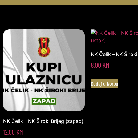
NK Čelik – NK Široki 
8,00
KM
Dodaj u korpu
NK Čelik – NK Široki Brijeg (zapad)
12,00
KM