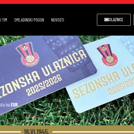
I TIM
OMLADINSKI POGON
NOVOSTI
ULAZNICE
lutu na
EUR
.
16.VI.1945.