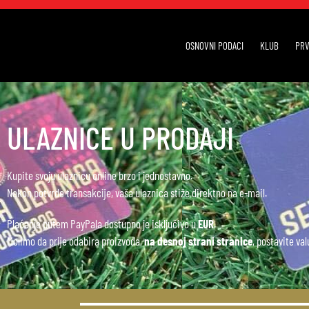
OSNOVNI PODACI
KLUB
PRV
ULAZNICE U PRODAJI
Kupite svoju ulaznicu online brzo i jednostavno.
Nakon potvrde transakcije, vaša ulaznica stiže direktno na e-mail.
Plaćanje putem PayPala dostupno je isključivo u
EUR
.
Molimo da prije odabira proizvoda,
na desnoj strani stranice
, postavite va