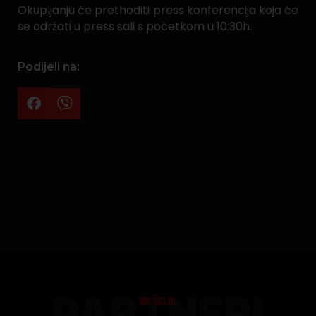
Okupljanju će prethoditi press konferencija koja će
se održati u press sali s početkom u 10:30h.
Podijeli na:
PARTNERI
NK ČELIK