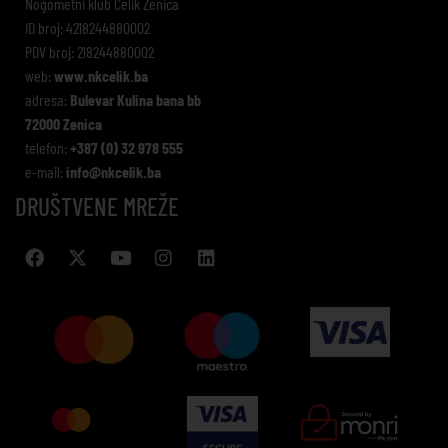
Nogometni klub Čelik Zenica
ID broj: 4218244880002
PDV broj: 218244880002
web:
www.nkcelik.ba
adresa:
Bulevar Kulina bana bb
72000 Zenica
telefon:
+387 (0) 32 978 555
e-mail:
info@nkcelik.ba
DRUŠTVENE MREŽE