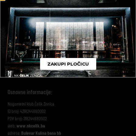
SAMOČELIK
ZAKUPI PLOČICU
Osnovne informacije:
Nogometni klub Čelik Zenica
ID broj: 4218244880002
PDV broj: 218244880002
web:
www.nkcelik.ba
adresa:
Bulevar Kulina bana bb