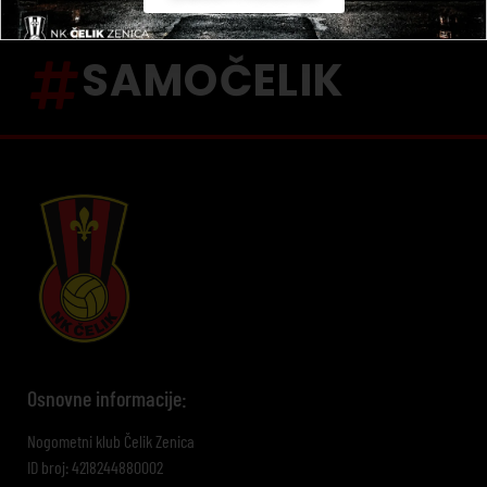
SAMOČELIK
Osnovne informacije:
Nogometni klub Čelik Zenica
ID broj: 4218244880002