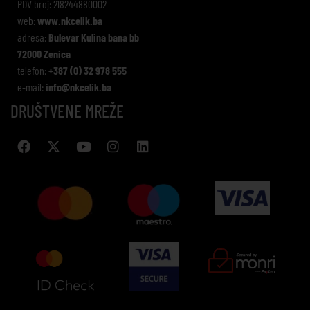
PDV broj: 218244880002
web:
www.nkcelik.ba
adresa:
Bulevar Kulina bana bb
72000 Zenica
telefon:
+387 (0) 32 978 555
e-mail:
info@nkcelik.ba
DRUŠTVENE MREŽE