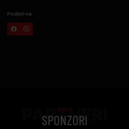
Podijeli na:
PARTNERI
NK ČELIK
SPONZORI