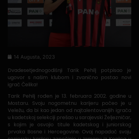
14 Augusta, 2023
Dvadesetjednogodišnji Tarik Pehilj potpisao je
ugovor s našim klubom i zvanično postao novi
igrač Čelika!
Tarik Pehilj rođen je 13. februara 2002. godine u
Mostaru. Svoju nogometnu karijeru počeo je u
Veležu, da bi kao jedan od najtalentovanijih igrača
u kadetskoj selekciji prešao u sarajevski Željezničar,
s kojim je osvojio titule kadetskog i juniorskog
prvaka Bosne i Hercegovine. Ovaj napadač svoju
seniorsku karijeru započinje u Igmanu iz Konjica u