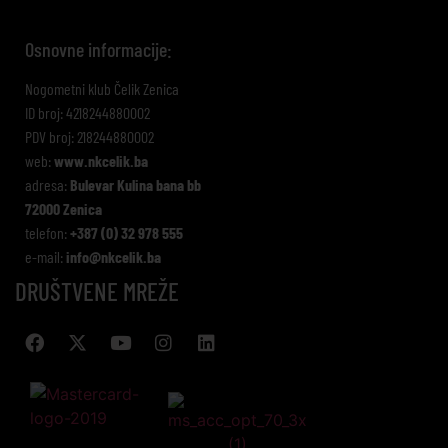
Osnovne informacije:
Nogometni klub Čelik Zenica
ID broj: 4218244880002
PDV broj: 218244880002
web:
www.nkcelik.ba
adresa:
Bulevar Kulina bana bb
72000 Zenica
telefon:
+387 (0) 32 978 555
e-mail:
info@nkcelik.ba
DRUŠTVENE MREŽE