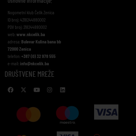
Osnovne informacije:
Nogometni klub Čelik Zenica
ID broj: 4218244880002
PDV broj: 218244880002
web:
www.nkcelik.ba
adresa:
Bulevar Kulina bana bb
72000 Zenica
telefon:
+387 (0) 32 978 555
e-mail:
info@nkcelik.ba
DRUŠTVENE MREŽE