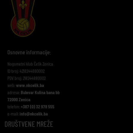
Osnovne informacije:
Nogometni klub Čelik Zenica
ID broj: 4218244880002
PDV broj: 218244880002
web:
www.nkcelik.ba
adresa:
Bulevar Kulina bana bb
72000 Zenica
telefon:
+387 (0) 32 978 555
e-mail:
info@nkcelik.ba
DRUŠTVENE MREŽE