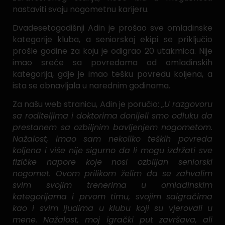
nastaviti svoju nogometnu karijeru.
Dvadesetogodišnji Adin je prošao sve omladinske
kategorije kluba, a seniorskoj ekipi se priključio
prošle godine za koju je odigrao 20 utakmica. Nije
imao sreće sa povredama od omladinskih
kategorija, gdje je imao tešku povredu koljena, a
ista se obnavljala u narednim godinama.
Za našu web stranicu, Adin je poručio: „
U razgovoru
sa roditeljima i doktorima donijeli smo odluku da
prestanem sa ozbiljnim bavljenjem nogometom.
Nažalost, imao sam nekoliko teških povreda
koljena i više nije sigurno da li mogu izdržati sve
fizičke napore koje nosi ozbiljan seniorski
nogomet. Ovom prilikom želim da se zahvalim
svim svojim trenerima u omladinskim
kategorijama i prvom timu, svojim saigračima
kao i svim ljudima u klubu koji su vjerovali u
mene. Nažalost, moj igrački put završava, ali