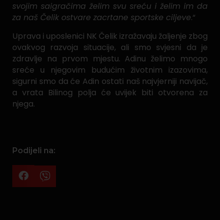
svojim saigračima želim svu sreću i želim im da
za naš Čelik ostvare zacrtane sportske ciljeve
.“
Uprava i uposlenici NK Čelik izražavaju žaljenje zbog
ovakvog razvoja situacije, ali smo svjesni da je
zdravlje na prvom mjestu. Adinu želimo mnogo
sreće u njegovim budućim životnim izazovima,
sigurni smo da će Adin ostati naš najvjerniji navijač,
a vrata Bilinog polja će uvijek biti otvorena za
njega.
Podijeli na: