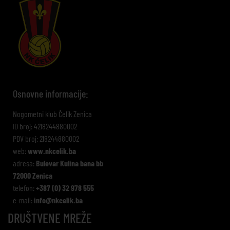
Osnovne informacije:
Nogometni klub Čelik Zenica
ID broj: 4218244880002
PDV broj: 218244880002
web:
www.nkcelik.ba
adresa:
Bulevar Kulina bana bb
72000 Zenica
telefon:
+387 (0) 32 978 555
e-mail:
info@nkcelik.ba
DRUŠTVENE MREŽE