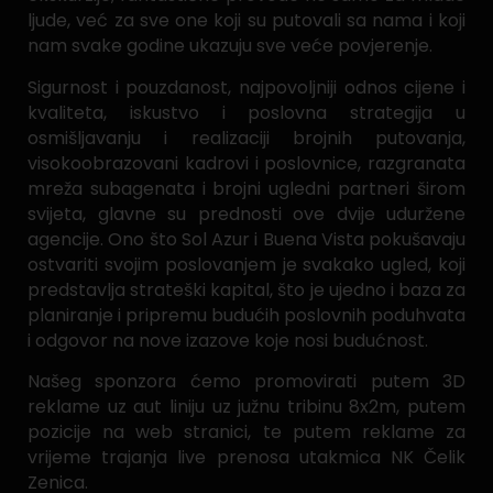
ljude, već za sve one koji su putovali sa nama i koji
nam svake godine ukazuju sve veće povjerenje.
Sigurnost i pouzdanost, najpovoljniji odnos cijene i
kvaliteta, iskustvo i poslovna strategija u
osmišljavanju i realizaciji brojnih putovanja,
visokoobrazovani kadrovi i poslovnice, razgranata
mreža subagenata i brojni ugledni partneri širom
svijeta, glavne su prednosti ove dvije uduržene
agencije. Ono što Sol Azur i Buena Vista pokušavaju
ostvariti svojim poslovanjem je svakako ugled, koji
predstavlja strateški kapital, što je ujedno i baza za
planiranje i pripremu budućih poslovnih poduhvata
i odgovor na nove izazove koje nosi budućnost.
Našeg sponzora ćemo promovirati putem 3D
reklame uz aut liniju uz južnu tribinu 8x2m, putem
pozicije na web stranici, te putem reklame za
vrijeme trajanja live prenosa utakmica NK Čelik
Zenica.