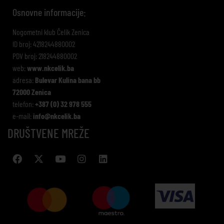
Osnovne informacije:
Nogometni klub Čelik Zenica
ID broj: 4218244880002
PDV broj: 218244880002
web:
www.nkcelik.ba
adresa:
Bulevar Kulina bana bb
72000 Zenica
telefon:
+387 (0) 32 978 555
e-mail:
info@nkcelik.ba
DRUŠTVENE MREŽE