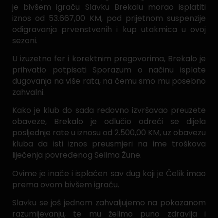
je bivšem igraču Slavku Brekalu morao isplatiti
iznos od 53.667,00 KM, pod prijetnom suspenzije
odigravanja prvenstvenih i kup utakmica u ovoj
sezoni.
U izuzetno fer i korektnim pregovorima, Brekalo je
prihvatio potpisati Sporazum o načinu isplate
dugovanja na više rata, na čemu smo mu posebno
zahvalni.
Kako je klub do sada redovno izvršavao preuzete
obaveze, Brekalo je odlučio odreći se dijela
posljednje rate u iznosu od 2.500,00 KM, uz obavezu
kluba da isti iznos preusmjeri na ime troškova
liječenja povređenog Selima Žune.
Ovime je inače i isplaćen sav dug koji je Čelik imao
prema ovom bivšem igraču.
Slavku se još jednom zahvaljujemo na pokazanom
razumijevanju, te mu želimo puno zdravlja i