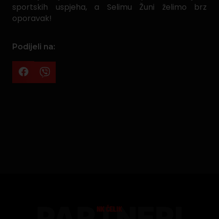
sportskih uspjeha, a Selimu Žuni želimo brz
oporavak!
Podijeli na:
PARTNERI
NK ČELIK