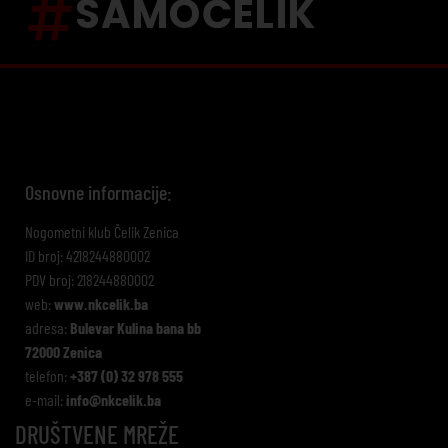
SAMOČELIK
Osnovne informacije:
Nogometni klub Čelik Zenica
ID broj: 4218244880002
PDV broj: 218244880002
web:
www.nkcelik.ba
adresa:
Bulevar Kulina bana bb
72000 Zenica
telefon:
+387 (0) 32 978 555
e-mail:
info@nkcelik.ba
DRUŠTVENE MREŽE