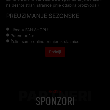
na desnoj strani stranice prije odabira proizvoda.)
PREUZIMANJE SEZONSKE
Lično u FAN SHOPU
Putem pošte
Želim samo online primjerak ulaznice
Pošalji
PARTNERI
NK ČELIK
SPONZORI