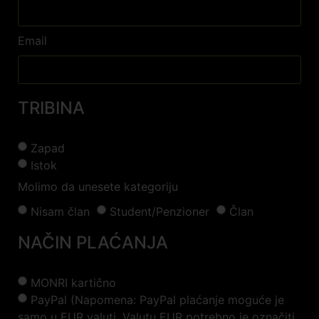
Email
TRIBINA
Zapad
Istok
Molimo da unesete kategoriju
Nisam član
Student/Penzioner
Član
NAČIN PLAĆANJA
MONRI kartično
PayPal (Napomena: PayPal plaćanje moguće je
samo u EUR valuti. Valutu EUR potrebno je označiti