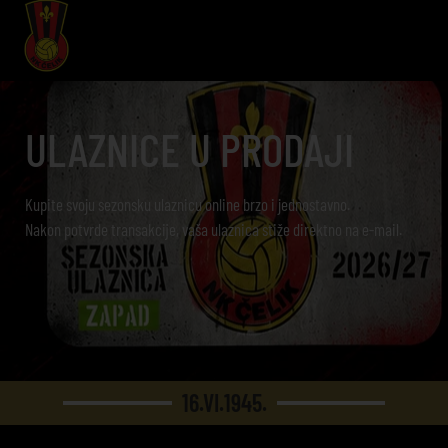
ULAZNICE U PRODAJI
Kupite svoju sezonsku ulaznicu online brzo i jednostavno.
Nakon potvrde transakcije, vaša ulaznica stiže direktno na e-mail.
16.VI.1945.