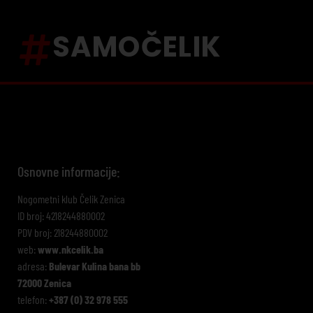
SAMOČELIK
Osnovne informacije:
Nogometni klub Čelik Zenica
ID broj: 4218244880002
PDV broj: 218244880002
web:
www.nkcelik.ba
adresa:
Bulevar Kulina bana bb
72000 Zenica
telefon:
+387 (0) 32 978 555