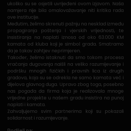
ukoliko su se osjetili uvrijeđeni ovom izjavom. Naša
namjera nije bila omalovažavanje niti kritika rada
ove institucije.
Međutim, želimo skrenuti pažnju na nesklad između
propagiranja poštenja i vjerskih vrijednosti, te
insistiranja na naplati iznosa od oko 63.000 KM
kamata od kluba koji je simbol grada. Smatramo
da je takav zahtjev neprimjeren.
Također, želimo istaknuti da smo tokom procesa
vraćanja dugovanja naišli na veliko razumijevanje i
podršku mnogih fizičkih i pravnih lica iz drugih
gradova, koja su se odrekla ne samo kamata već i
dijelova glavnog duga. Upravo zbog toga, posebno
nas pogađa da firma koja je realizovala mnoge
vrijedne projekte u našem gradu insistira na punoj
naplati i kamata.
Zahvaljujemo svim partnerima koji su pokazali
solidarnost i razumijevanje.
Podijeli na: