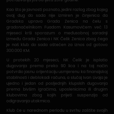
Kao što je javnosti poznato, jedini razlog zbog kojeg
ovaj dug do sada nije izmiren je činjenica da
Gradska uprava Grada Zenica na čelu s
gradonačelnikom Fuadom Kasumovićem već 13
mjeseci krši sporazum o međusobnoj saradnji
između Grada Zenica i NK Čelik Zenica zbog čega
je naš klub do sada oštećen za iznos od gotovo
300.000 KM.
U protekih 20 mjeseci, NK Čelik je isplatio
dugovanja prema preko 90 lica i na taj način
potvrdio jasnu orijentaciju usmjerenu ka finansijskoj
stabilnosti i deblokadi računa, a slučaj Ivan Livaja je
ujedno i jedan od posljednjih klupskih dugovanja
prema bivšim igračima, uposlenicima ili drugim
klubovima zbog kojih prijeti suspenzija od
odigravanja utakmica.
Klub će u narednom periodu u svrhu zaštite svojih