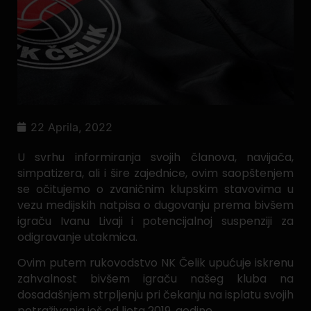
22 Aprila, 2022
U svrhu informiranja svojih članova, navijača,
simpatizera, ali i šire zajednice, ovim saopštenjem
se očitujemo o zvaničnim klupskim stavovima u
vezu medijskih natpisa o dugovanju prema bivšem
igraču Ivanu Livaji i potencijalnoj suspenziji za
odigravanje utakmica.
Ovim putem rukovodstvo NK Čelik upućuje iskrenu
zahvalnost bivšem igraču našeg kluba na
dosadašnjem strpljenju pri čekanju na isplatu svojih
potraživanja još od ljeta 2019. godine.