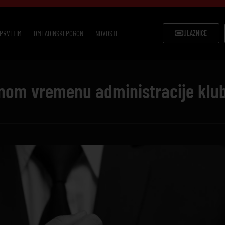
PRVI TIM
OMLADINSKI POGON
NOVOSTI
ULAZNICE
nom vremenu administracije klu