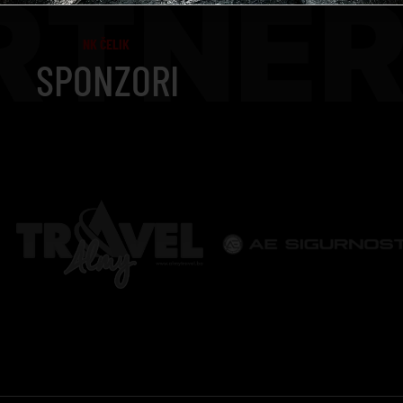
RTNER
NK ČELIK
SPONZORI