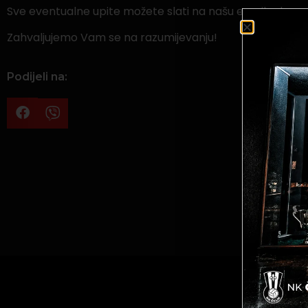
Sve eventualne upite možete slati na našu email adresu
Zahvaljujemo Vam se na razumijevanju!
Podijeli na: