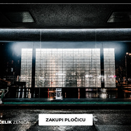
 “info@nkcelik.ba”
ZAKUPI PLOČICU