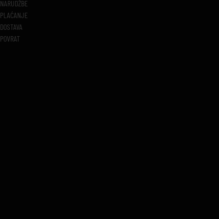
NARUDŽBE
PLAĆANJE
DOSTAVA
POVRAT