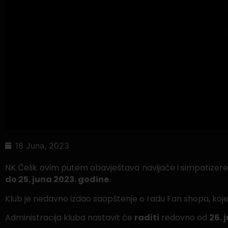
18 Juna, 2023
NK Čelik ovim putem obavještava navijače i simpatizere
do 25. juna 2023. godine
.
Klub je nedavno izdao saopštenje o radu Fan shopa, koj
Administracija kluba nastavit će
raditi
redovno od
26. 