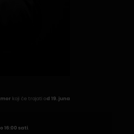
odmor
koji će trajati o
d 19. juna
o 16:00 sati
.