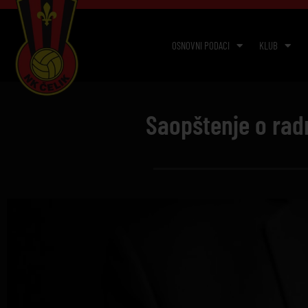
OSNOVNI PODACI
KLUB
Saopštenje o rad