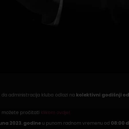
 da administracija kluba odlazi na
kolektivni godišnji 
e možete pročitati
klikom ovdje!
juna 2023. godine
u punom radnom vremenu od
08:00 d