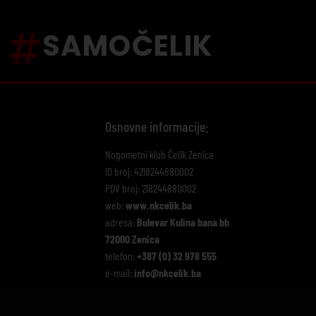
SAMOČELIK
Osnovne informacije:
Nogometni klub Čelik Zenica
ID broj: 4218244880002
PDV broj: 218244880002
web:
www.nkcelik.ba
adresa:
Bulevar Kulina bana bb
72000 Zenica
telefon:
+387 (0) 32 978 555
e-mail:
info@nkcelik.ba