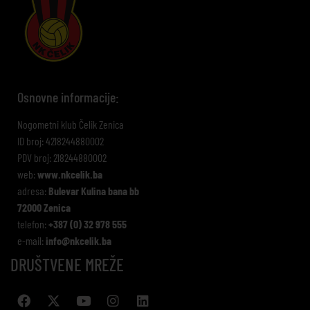
Osnovne informacije:
Nogometni klub Čelik Zenica
ID broj: 4218244880002
PDV broj: 218244880002
web:
www.nkcelik.ba
adresa:
Bulevar Kulina bana bb
72000 Zenica
telefon:
+387 (0) 32 978 555
e-mail:
info@nkcelik.ba
DRUŠTVENE MREŽE