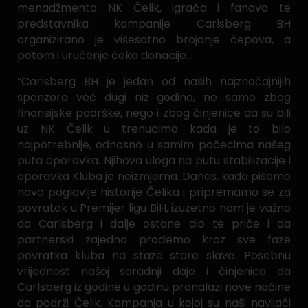
menadžmenta NK Čelik, igrača i fanova te
predstavnika kompanije Carlsberg BH
organizirano je višesatno brojanje čepova, a
potom i uručenje čeka donacije.
“Carlsberg BH je jedan od naših najznačajnijih
sponzora već dugi niz godina, ne samo zbog
finansijske podrške, nego i zbog činjenice da su bili
uz NK Čelik u trenucima kada je to bilo
najpotrebnije, odnosno u samim počecima našeg
puta oporavka. Njihova uloga na putu stabilizacije i
oporavka Kluba je neizmjerna. Danas, kada pišemo
novo poglavlje historije Čelika i pripremamo se za
povratak u Premijer ligu BiH, izuzetno nam je važno
da Carlsberg i dalje ostane dio te priče i da
partnerski zajedno prođemo kroz sve faze
povratka kluba na staze stare slave. Posebnu
vrijednost našoj saradnji daje i činjenica da
Carlsberg iz godine u godinu pronalazi nove načine
da podrži Čelik. Kampanja u kojoj su naši navijači