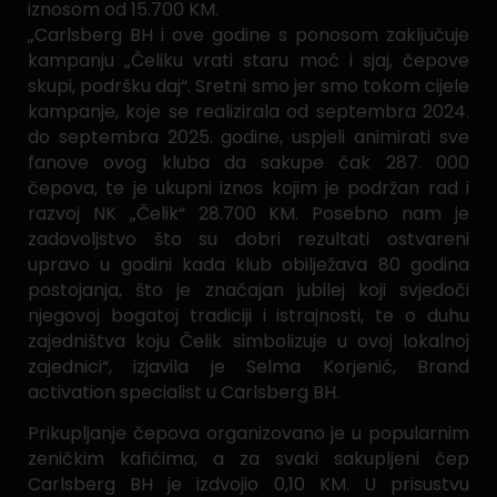
iznosom od 15.700 KM.
„Carlsberg BH i ove godine s ponosom zaključuje
kampanju „Čeliku vrati staru moć i sjaj, čepove
skupi, podršku daj“. Sretni smo jer smo tokom cijele
kampanje, koje se realizirala od septembra 2024.
do septembra 2025. godine, uspjeli animirati sve
fanove ovog kluba da sakupe čak 287. 000
čepova, te je ukupni iznos kojim je podržan rad i
razvoj NK „Čelik“ 28.700 KM. Posebno nam je
zadovoljstvo što su dobri rezultati ostvareni
upravo u godini kada klub obilježava 80 godina
postojanja, što je značajan jubilej koji svjedoči
njegovoj bogatoj tradiciji i istrajnosti, te o duhu
zajedništva koju Čelik simbolizuje u ovoj lokalnoj
zajednici“, izjavila je Selma Korjenić, Brand
activation specialist u Carlsberg BH.
Prikupljanje čepova organizovano je u popularnim
zeničkim kafićima, a za svaki sakupljeni čep
Carlsberg BH je izdvojio 0,10 KM. U prisustvu