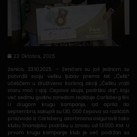
22 Oktobra, 2025
Zenica, 23.10.2025. – Zeničani su još jednom su
potvrdili svoju veliku ljubav prema NK „Čelik“
učešćem u društveno korisnoj akciji „Čeliku vrati
staru moć i sjaj. Čepove skupi, podršku daj“, koju
već sedmu godinu zaredom realizuje Carlsberg BH.
U drugom krugu kampanje, od aprila do
septembra, sakupili su 130. 000 čepova sa različitih
proizvoda iz Carlsberg asortimana osiguravši tako
klubu finansijsku podršku u iznosu od 13.000 KM. U
prvom krugu kampanje klub je već podržan sa