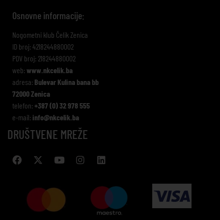
Osnovne informacije:
Nogometni klub Čelik Zenica
ID broj: 4218244880002
PDV broj: 218244880002
web:
www.nkcelik.ba
adresa:
Bulevar Kulina bana bb
72000 Zenica
telefon:
+387 (0) 32 978 555
e-mail:
info@nkcelik.ba
DRUŠTVENE MREŽE