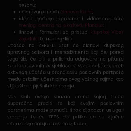
sezonu;
učlanjivanje novih
članova kluba
;
idejno rješenje izgradnje i video-projekcija
trening-centra na lokalitetu Plandila
; i
linkovi i formulari za pristup
klupskoj Viber
zajednici
te mailing-listi.
Učešće na ZEPS-u uzet će članovi klupskog
upravnog odbora i menadžmenta koji će, pored
toga što će biti u prilici da odgovore na pitanja
zainteresovanih posjetilaca iz svojih sektora, uzeti
aktivnog učešća u pronalasku poslovnih partnera
među ostalim učesnicima ovog važnog sajma kao
stjecišta uspješnih kompanija.
Naš klub ostaje snažan brend kojeg treba
dugoročno graditi te koji svojim poslovnim
partnerima može ponuditi širok dijapazon usluga i
saradnje te će ZEPS biti prilika da se ključne
informacije dobiju direktno iz kluba.