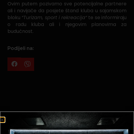
Ovim putem pozivamo sve potencijalne partnere
ali i navijače da posjete štand kluba u sajamskom
bloku
“Turizam, sport i rekreacija“
te se informiraju
o radu kluba ali i njegovim planovima za
budućnost.
Podijeli na: