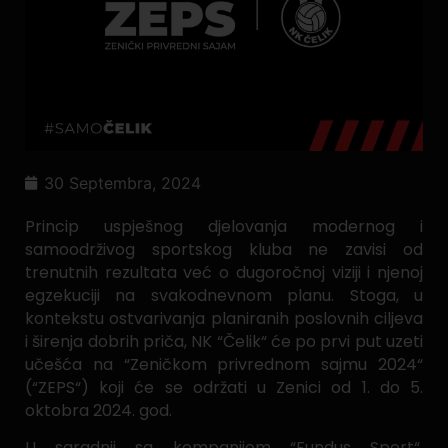
30 Septembra, 2024
Princip uspješnog djelovanja modernog i
samoodrživog sportskog kluba ne zavisi od
trenutnih rezultata već o dugoročnoj viziji i njenoj
egzekuciji na svakodnevnom planu. Stoga, u
kontekstu ostvarivanja planiranih poslovnih ciljeva
i širenja dobrih priča, NK “Čelik“ će po prvi put uzeti
učešća na “Zeničkom privrednom sajmu 2024“
(“ZEPS“) koji će se održati u Zenici od 1. do 5.
oktobra 2024. god.
U saradnji sa kompanijom “Fundus Sport“,