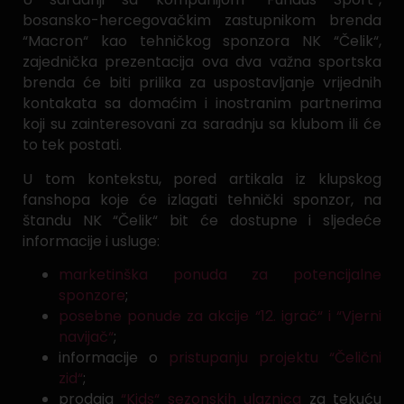
bosansko-hercegovačkim zastupnikom brenda
“Macron“ kao tehničkog sponzora NK “Čelik“,
zajednička prezentacija ova dva važna sportska
brenda će biti prilika za uspostavljanje vrijednih
kontakata sa domaćim i inostranim partnerima
koji su zainteresovani za saradnju sa klubom ili će
to tek postati.
U tom kontekstu, pored artikala iz klupskog
fanshopa koje će izlagati tehnički sponzor, na
štandu NK “Čelik“ bit će dostupne i sljedeće
informacije i usluge:
marketinška ponuda za potencijalne
sponzore
;
posebne ponude za akcije “12. igrač“ i “Vjerni
navijač“
;
informacije o
pristupanju projektu “Čelični
zid“
;
prodaja
“Kids“ sezonskih ulaznica
za tekuću