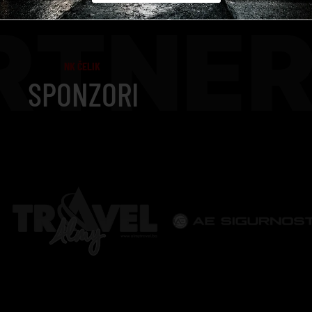
RTNER
NK ČELIK
SPONZORI