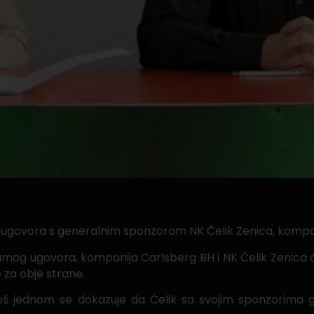
og ugovora s generalnim sponzorom NK Čelik Zenica, komp
amog ugovora, kompanija Carlsberg BH i NK Čelik Zenica ć
 za obje strane.
oš jednom se dokazuje da Čelik sa svojim sponzorima g