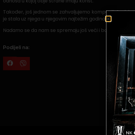
odnosa u kojoj obje strane imaju korist.
Također, još jednom se zahvaljujemo kompaniji Carlsber
je stala uz njega u njegovim najtežim godinama oporavk
Nadamo se da nam se spremaju još veći i bolji zajednički
Podijeli na: