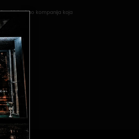
našeg kluba kao kompanija koja