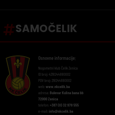
SAMOČELIK
Osnovne informacije:
Nogometni klub Čelik Zenica
ID broj: 4218244880002
PDV broj: 218244880002
web:
www.nkcelik.ba
adresa:
Bulevar Kulina bana bb
72000 Zenica
telefon:
+387 (0) 32 978 555
e-mail:
info@nkcelik.ba