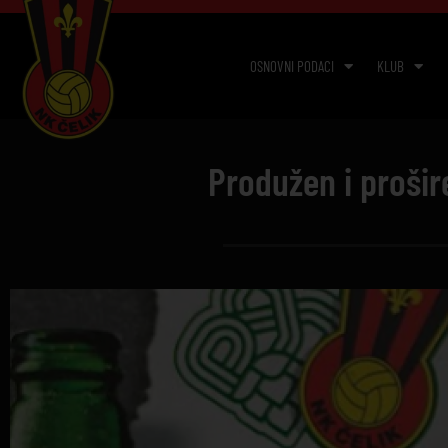
OSNOVNI PODACI
KLUB
Produžen i proši