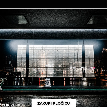
g BH koja će zlatnim slovima ostati upisana u historiju 
a.
 uspjesi!Samo Čelik!
ZAKUPI PLOČICU