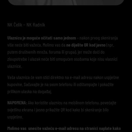
NK Čelik – NK Radnik
Ulaznicu je moguće očitati samo jednom
– nakon prvog skeniranja
više neće biti važeća. Molimo vas da
ne dijelite QR kod javno
(npr.
putem društvenih mreža, foruma ili grupa), jer može doći do
zloupotrebe i ulazak neće biti omogućen osobama koje nisu vlasnici
ulaznice.
Vaša ulaznica će vam stići direktno na e-mail adresu nakon uspješne
kupovine. Sačuvajte je na svom telefonu ili odštampajte i pokažite
prilikom ulaska na događaj.
NAPOMENA:
Ako koristite ulaznicu na mobilnom telefonu, povećajte
svjetlinu ekrana i jasno prikažite QR kod kako bi skeniranje bilo
uspješno.
Molimo vas unesite važeću e-mail adresu na stranici naplate kako