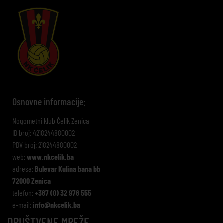
Osnovne informacije:
Nogometni klub Čelik Zenica
ID broj: 4218244880002
PDV broj: 218244880002
web:
www.nkcelik.ba
adresa:
Bulevar Kulina bana bb
72000 Zenica
telefon:
+387 (0) 32 978 555
e-mail:
info@nkcelik.ba
DRUŠTVENE MREŽE