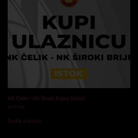
NK Čelik – NK Široki Brijeg (istok)
8,00
KM
Dodaj u korpu