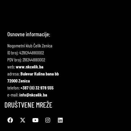
Osnovne informacije:
Nogometni klub Čelik Zenica
ID broj: 4218244880002
PDV broj: 218244880002
web:
www.nkcelik.ba
adresa:
Bulevar Kulina bana bb
72000 Zenica
telefon:
+387 (0) 32 978 555
e-mail:
info@nkcelik.ba
DRUŠTVENE MREŽE