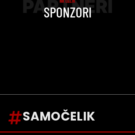
PARTNERI
NK ČELIK
SPONZORI
SAMOČELIK