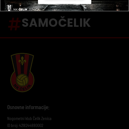
SAMOČELIK
Osnovne informacije:
Nogometni klub Čelik Zenica
ID broj: 4218244880002