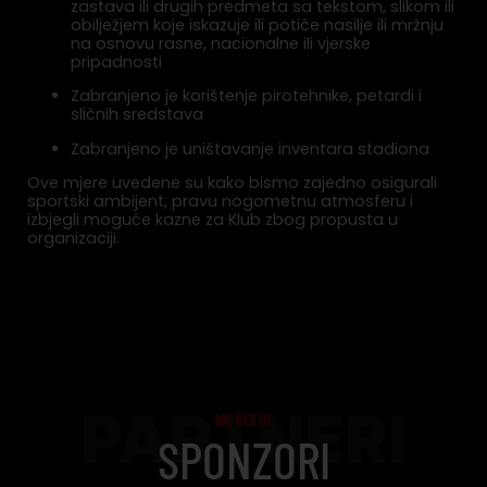
zastava ili drugih predmeta sa tekstom, slikom ili
obilježjem koje iskazuje ili potiče nasilje ili mržnju
na osnovu rasne, nacionalne ili vjerske
pripadnosti
Zabranjeno je korištenje pirotehnike, petardi i
sličnih sredstava
Zabranjeno je uništavanje inventara stadiona
Ove mjere uvedene su kako bismo zajedno osigurali
sportski ambijent, pravu nogometnu atmosferu i
izbjegli moguće kazne za Klub zbog propusta u
organizaciji.
PARTNERI
NK ČELIK
SPONZORI