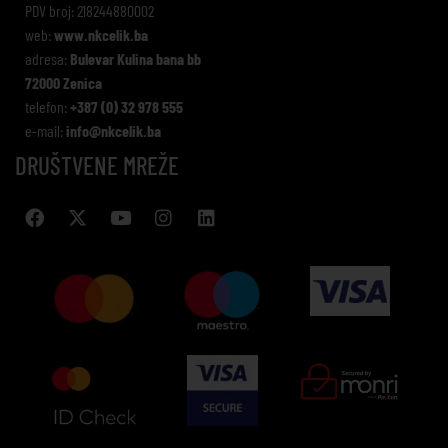
PDV broj: 218244880002
web:
www.nkcelik.ba
adresa:
Bulevar Kulina bana bb
72000 Zenica
telefon:
+387 (0) 32 978 555
e-mail:
info@nkcelik.ba
DRUŠTVENE MREŽE